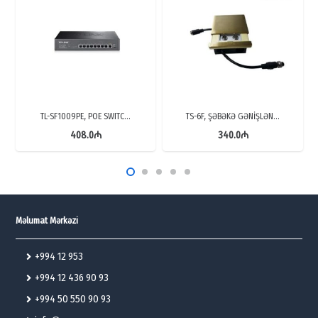
TL-SF1009PE, POE SWITC…
TS-6F, ŞƏBƏKƏ GƏNİŞLƏN…
408.0
₼
340.0
₼
Məlumat Mərkəzi
+994 12 953
+994 12 436 90 93
+994 50 550 90 93