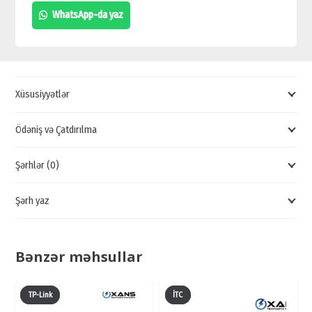
DAHUA
WhatsApp-da yaz
SWİTCH,
16PORT
SWİTCH,
GİGABİT
Xüsusiyyətlər
SWİTCH
quantity
Ödəniş və Çatdırılma
Şərhlər (0)
Şərh yaz
Bənzər məhsullar
TP-Link
İTC