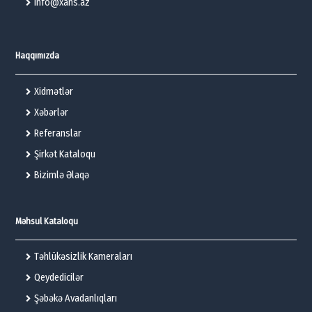
info@xans.az
Haqqımızda
Xidmətlər
Xəbərlər
Referanslar
Şirkət Kataloqu
Bizimlə Əlaqə
Məhsul Kataloqu
Təhlükəsizlik Kameraları
Qeydedicilər
Şəbəkə Avadanlıqları