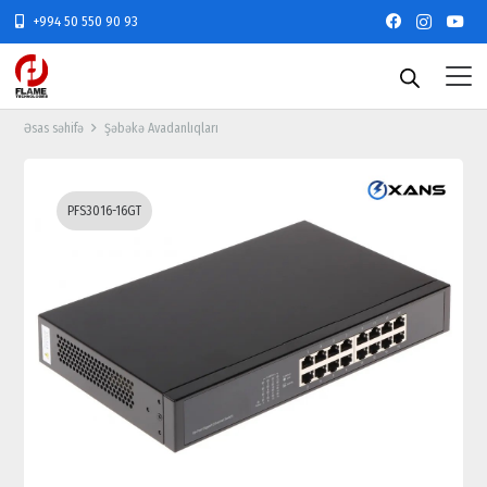
+994 50 550 90 93
Əsas səhifə
Şəbəkə Avadanlıqları
PFS3016-16GT