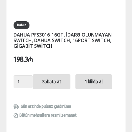
Dahua
DAHUA PFS3016-16GT, İDARƏ OLUNMAYAN
SWİTCH, DAHUA SWİTCH, 16PORT SWİTCH,
GİGABİT SWİTCH
198.3
₼
DAHUA
Səbətə at
1 kliklə al
PFS3016-
16GT,
İDARƏ
Gün ərzində pulsuz çatdırılma
OLUNMAYAN
Bütün məhsullara rəsmi zəmanət
SWİTCH,