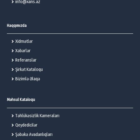
info@xans.az
Haqqımızda
Xidmətlər
Xəbərlər
Referanslar
Şirkət Kataloqu
Bizimlə Əlaqə
Məhsul Kataloqu
Təhlükəsizlik Kameraları
Qeydedicilər
Şəbəkə Avadanlıqları