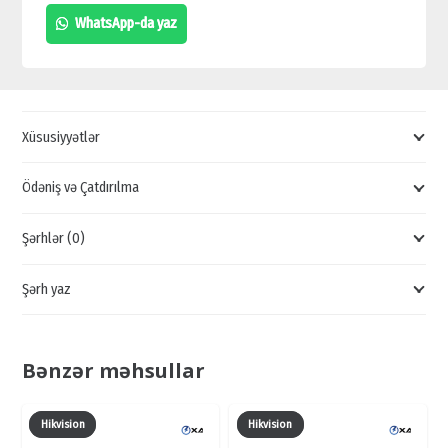
İP
WhatsApp-da yaz
VİDEO
QEYDEDİCİ,
DAHUA
VİDEOQEYDİCİLƏRİ,
Xüsusiyyətlər
1080P
REGİSTRATORLAR
Ödəniş və Çatdırılma
quantity
Şərhlər (0)
Şərh yaz
Bənzər məhsullar
Hikvision
Hikvision