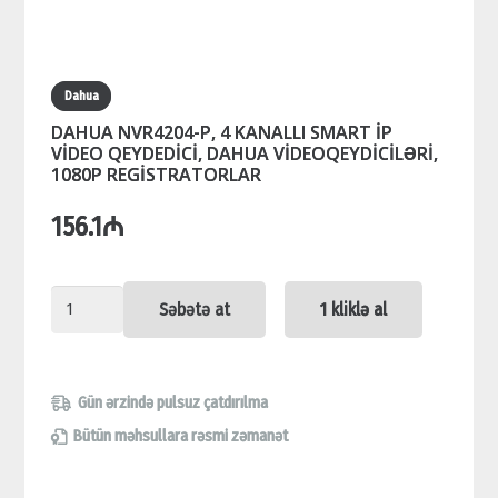
Dahua
DAHUA NVR4204-P, 4 KANALLI SMART İP
VİDEO QEYDEDİCİ, DAHUA VİDEOQEYDİCİLƏRİ,
1080P REGİSTRATORLAR
156.1
₼
DAHUA
Səbətə at
1 kliklə al
NVR4204-
P,
4
Gün ərzində pulsuz çatdırılma
KANALLI
Bütün məhsullara rəsmi zəmanət
SMART