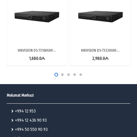
HIKVISION DS-7316HUHI-…
HIKVISION DS-7332HUHI-…
1,680.0
₼
2,980.0
₼
Məlumat Mərkəzi
+994 12 953
+994 12 436 90 93
+994 50 550 90 93