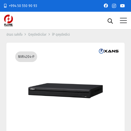
+994 50 550 90 93
Əsas səhifə
Qeydedicilər
İP qeydedici
NVR4204-P