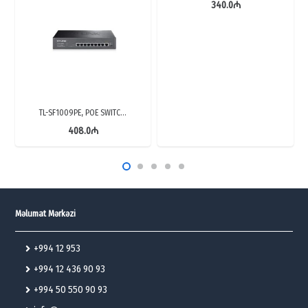
340.0
₼
TL-SF1009PE, POE SWITC…
408.0
₼
Məlumat Mərkəzi
+994 12 953
+994 12 436 90 93
+994 50 550 90 93