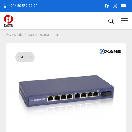
+994 50 550 90 93
Əsas səhifə
Şəbəkə Avadanlıqları
LS1709PF