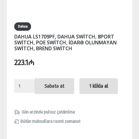
Dahua
DAHUA LS1709PF, DAHUA SWİTCH, 8PORT
SWİTCH, POE SWİTCH, İDARƏ OLUNMAYAN
SWİTCH, BREND SWİTCH
223.1
₼
DAHUA
Səbətə at
1 kliklə al
LS1709PF,
DAHUA
SWİTCH,
Gün ərzində pulsuz çatdırılma
8PORT
Bütün məhsullara rəsmi zəmanət
SWİTCH,