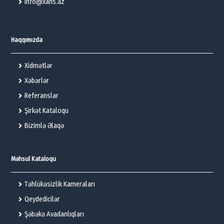
info@xans.az
Haqqımızda
Xidmətlər
Xəbərlər
Referanslar
Şirkət Kataloqu
Bizimlə Əlaqə
Məhsul Kataloqu
Təhlükəsizlik Kameraları
Qeydedicilər
Şəbəkə Avadanlıqları