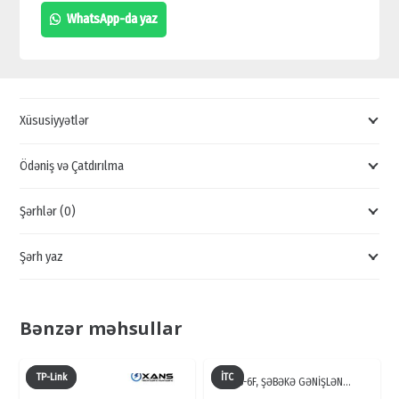
POE
WhatsApp-da yaz
SWİTCH,
İDARƏ
OLUNMAYAN
SWİTCH,
Xüsusiyyətlər
BREND
SWİTCH
Ödəniş və Çatdırılma
quantity
Şərhlər (0)
Şərh yaz
Bənzər məhsullar
TP-Link
İTC
TS-6F, ŞƏBƏKƏ GƏNİŞLƏN…