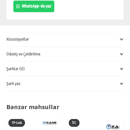
POE
WhatsApp-da yaz
SWİTCH,
İDARƏ
OLUNMAYAN
SWİTCH,
Xüsusiyyətlər
BREND
SWİTCH
Ödəniş və Çatdırılma
quantity
Şərhlər (0)
Şərh yaz
Bənzər məhsullar
TP-Link
İTC