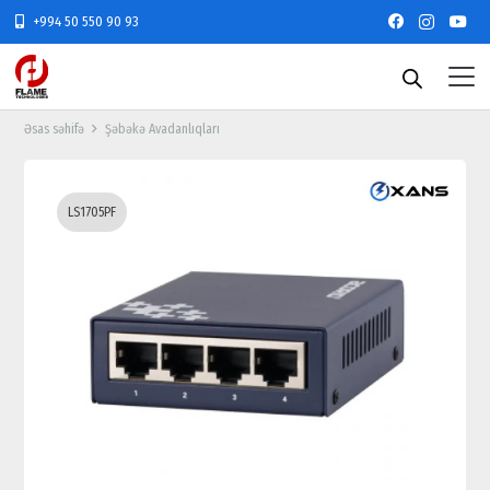
+994 50 550 90 93
Əsas səhifə
Şəbəkə Avadanlıqları
LS1705PF