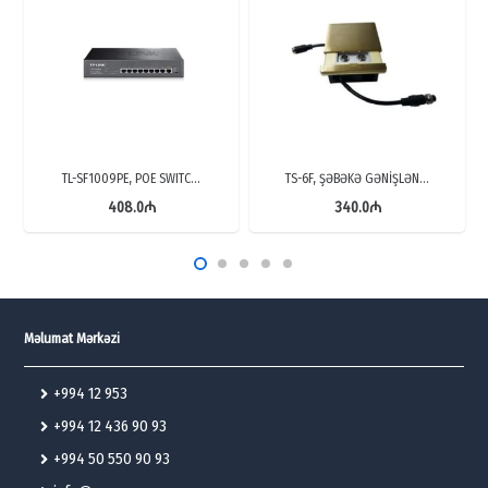
TL-SF1009PE, POE SWITC…
TS-6F, ŞƏBƏKƏ GƏNİŞLƏN…
408.0
₼
340.0
₼
Məlumat Mərkəzi
+994 12 953
+994 12 436 90 93
+994 50 550 90 93