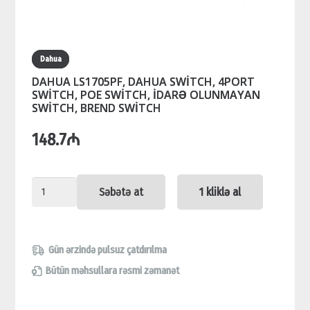
Dahua
DAHUA LS1705PF, DAHUA SWİTCH, 4PORT
SWİTCH, POE SWİTCH, İDARƏ OLUNMAYAN
SWİTCH, BREND SWİTCH
148.7
₼
DAHUA
Səbətə at
1 kliklə al
LS1705PF,
DAHUA
SWİTCH,
Gün ərzində pulsuz çatdırılma
4PORT
Bütün məhsullara rəsmi zəmanət
SWİTCH,