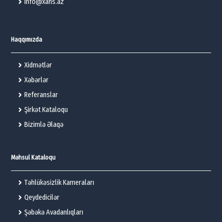
info@xans.az
Haqqımızda
Xidmətlər
Xəbərlər
Referanslar
Şirkət Kataloqu
Bizimlə Əlaqə
Məhsul Kataloqu
Təhlükəsizlik Kameraları
Qeydedicilər
Şəbəkə Avadanlıqları