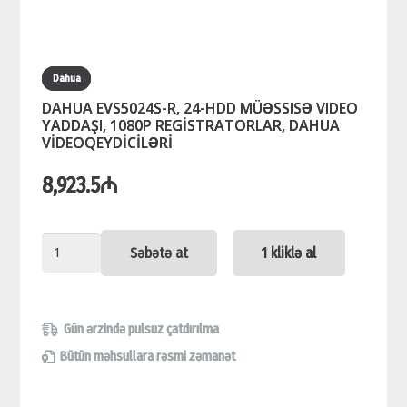
Dahua
DAHUA EVS5024S-R, 24-HDD MÜƏSSISƏ VIDEO
YADDAŞI, 1080P REGİSTRATORLAR, DAHUA
VİDEOQEYDİCİLƏRİ
8,923.5
₼
DAHUA
Səbətə at
1 kliklə al
EVS5024S-
R,
24-
Gün ərzində pulsuz çatdırılma
HDD
Bütün məhsullara rəsmi zəmanət
MÜƏSSISƏ