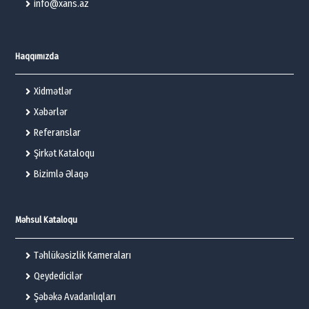
info@xans.az
Haqqımızda
Xidmətlər
Xəbərlər
Referanslar
Şirkət Kataloqu
Bizimlə Əlaqə
Məhsul Kataloqu
Təhlükəsizlik Kameraları
Qeydedicilər
Şəbəkə Avadanlıqları