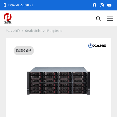
+994 50 550 90 93
Əsas səhifə
Qeydedicilər
İP qeydedici
EVS5024S-R