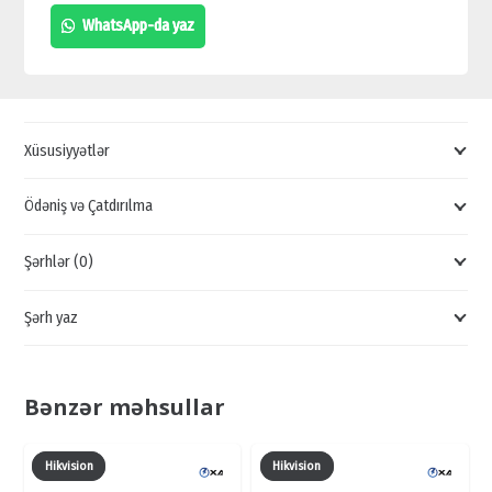
VIDEO
WhatsApp-da yaz
YADDAŞI,
1080P
REGİSTRATORLAR,
DAHUA
Xüsusiyyətlər
VİDEOQEYDİCİLƏRİ
quantity
Ödəniş və Çatdırılma
Şərhlər (0)
Şərh yaz
Bənzər məhsullar
Hikvision
Hikvision