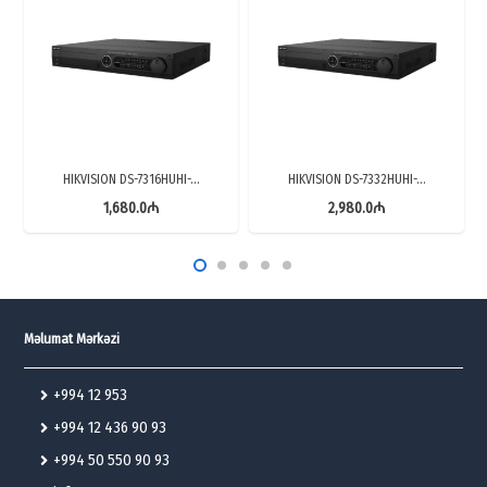
HIKVISION DS-7316HUHI-…
HIKVISION DS-7332HUHI-…
1,680.0
₼
2,980.0
₼
Məlumat Mərkəzi
+994 12 953
+994 12 436 90 93
+994 50 550 90 93