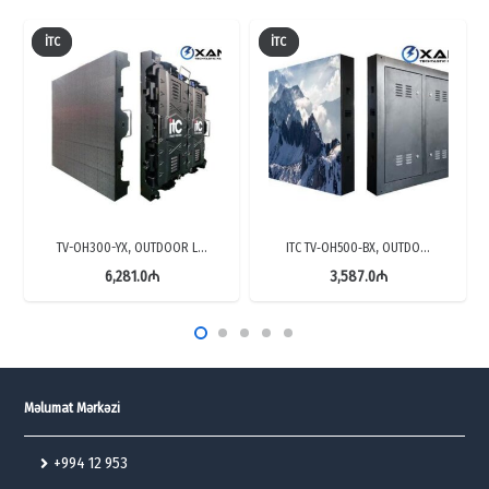
İTC
İTC
TV-OH300-YX, OUTDOOR L…
ITC TV‑OH500‑BX, OUTDO…
6,281.0
₼
3,587.0
₼
Məlumat Mərkəzi
+994 12 953