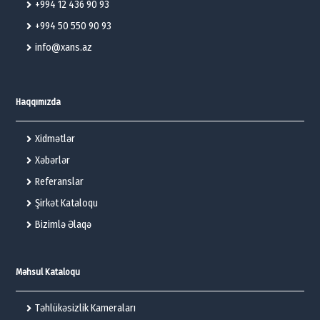
+994 12 436 90 93
+994 50 550 90 93
info@xans.az
Haqqımızda
Xidmətlər
Xəbərlər
Referanslar
Şirkət Kataloqu
Bizimlə Əlaqə
Məhsul Kataloqu
Təhlükəsizlik Kameraları