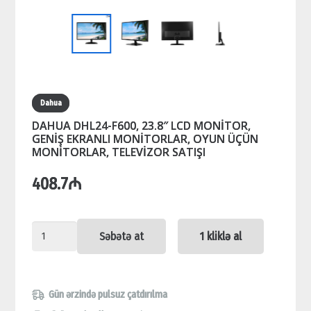
Dahua
DAHUA DHL24-F600, 23.8″ LCD MONİTOR,
GENİŞ EKRANLI MONİTORLAR, OYUN ÜÇÜN
MONİTORLAR, TELEVİZOR SATIŞI
408.7
₼
DAHUA
Səbətə at
1 kliklə al
DHL24-
F600,
23.8"
Gün ərzində pulsuz çatdırılma