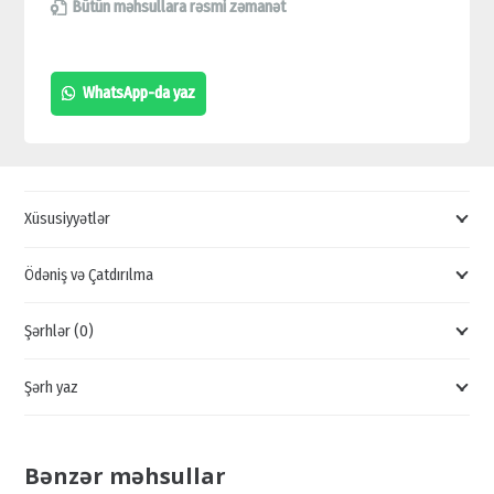
LCD
Bütün məhsullara rəsmi zəmanət
MONİTOR,
GENİŞ
WhatsApp-da yaz
EKRANLI
MONİTORLAR,
OYUN
ÜÇÜN
Xüsusiyyətlər
MONİTORLAR,
TELEVİZOR
Ödəniş və Çatdırılma
SATIŞI
Şərhlər (0)
quantity
Şərh yaz
Bənzər məhsullar