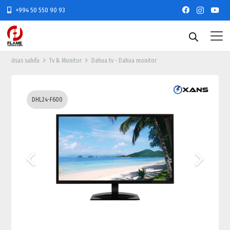
+994 50 550 90 93
Əsas səhifə
Tv & Monitor
Dahua tv - Dahua monitor
DHL24-F600