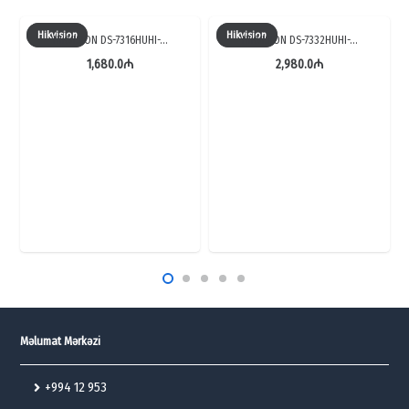
Hikvision
Hikvision
HIKVISION DS-7316HUHI-…
HIKVISION DS-7332HUHI-…
1,680.0
₼
2,980.0
₼
Məlumat Mərkəzi
+994 12 953