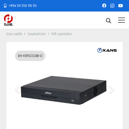
+994 50 550 90 93
Əsas səhifə
Qeydedicilər
XVR qeydedici
DH-XVR5232AN-I2