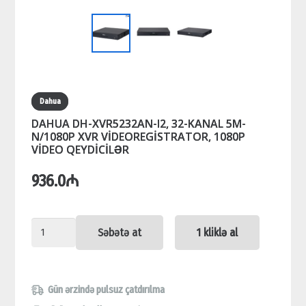
Dahua
DAHUA DH-XVR5232AN-I2, 32-KANAL 5M-
N/1080Р XVR VİDEOREGİSTRATOR, 1080P
VİDEO QEYDİCİLƏR
936.0
₼
DAHUA
Səbətə at
1 kliklə al
DH-
XVR5232AN-
I2,
Gün ərzində pulsuz çatdırılma