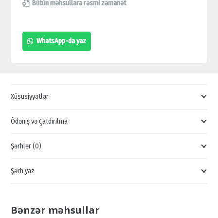
32-
Bütün məhsullara rəsmi zəmanət
KANAL
5M-
WhatsApp-da yaz
N/1080Р
XVR
VİDEOREGİSTRATOR,
1080P
Xüsusiyyətlər
VİDEO
QEYDİCİLƏR
Ödəniş və Çatdırılma
quantity
Şərhlər (0)
Şərh yaz
Bənzər məhsullar