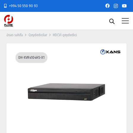
+994 50 550 90 93
Əsas səhifə
Qeydedicilər
HDCVİ qeydedici
DH-XVR4104HS-X1