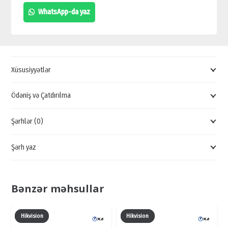
COMPACT
WhatsApp-da yaz
1U
HDCVI
VİDEOREGİSTRATOR,
1080P/720P
Xüsusiyyətlər
VİDEO
QEYDİCİLƏR
Ödəniş və Çatdırılma
quantity
Şərhlər (0)
Şərh yaz
Bənzər məhsullar
Hikvision
Hikvision