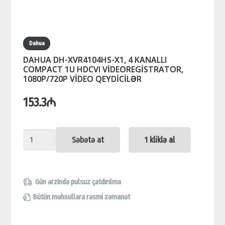
Dahua
DAHUA DH-XVR4104HS-X1, 4 KANALLI
COMPACT 1U HDCVI VİDEOREGİSTRATOR,
1080P/720P VİDEO QEYDİCİLƏR
153.3
₼
DAHUA
Səbətə at
1 kliklə al
DH-
XVR4104HS-
X1,
Gün ərzində pulsuz çatdırılma
4
Bütün məhsullara rəsmi zəmanət
KANALLI