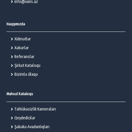
info@xans.az
Haqqımızda
Xidmətlər
Xəbərlər
Referanslar
Şirkət Kataloqu
Bizimlə Əlaqə
Məhsul Kataloqu
Təhlükəsizlik Kameraları
Qeydedicilər
Şəbəkə Avadanlıqları