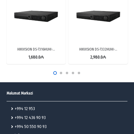
HIKVISION DS-7316HUHI-…
HIKVISION DS-7332HUHI-…
1,680.0
₼
2,980.0
₼
Məlumat Mərkəzi
+994 12 953
+994 12 436 90 93
+994 50 550 90 93