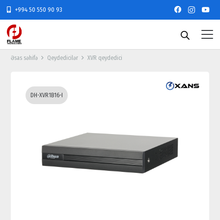
+994 50 550 90 93
Əsas səhifə
Qeydedicilər
XVR qeydedici
DH-XVR1B16-I