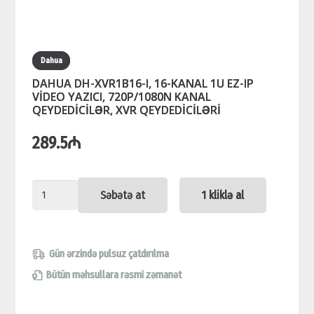
Dahua
DAHUA DH-XVR1B16-I, 16-KANAL 1U EZ-IP
VİDEO YAZICI, 720P/1080N KANAL
QEYDEDİCİLƏR, XVR QEYDEDİCİLƏRİ
289.5
₼
DAHUA
Səbətə at
1 kliklə al
DH-
XVR1B16-
I,
Gün ərzində pulsuz çatdırılma
16-
Bütün məhsullara rəsmi zəmanət
KANAL