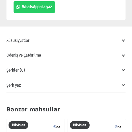
1U
WhatsApp-da yaz
EZ-
IP
VİDEO
YAZICI,
Xüsusiyyətlər
720P/1080N
KANAL
Ödəniş və Çatdırılma
QEYDEDİCİLƏR,
Şərhlər (0)
XVR
QEYDEDİCİLƏRİ
Şərh yaz
quantity
Bənzər məhsullar
Hikvision
Hikvision