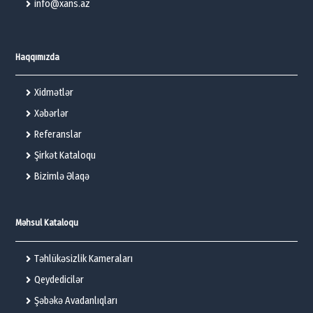
info@xans.az
Haqqımızda
Xidmətlər
Xəbərlər
Referanslar
Şirkət Kataloqu
Bizimlə Əlaqə
Məhsul Kataloqu
Təhlükəsizlik Kameraları
Qeydedicilər
Şəbəkə Avadanlıqları