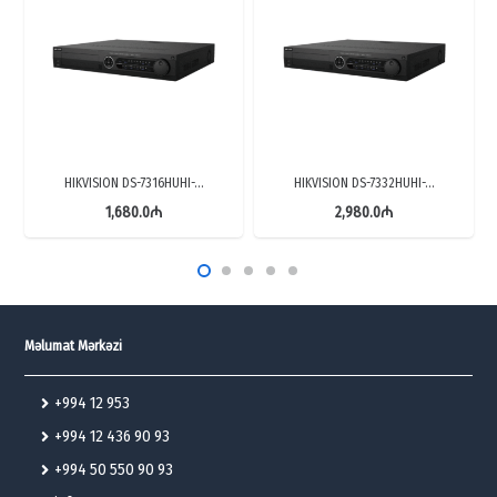
HIKVISION DS-7316HUHI-…
HIKVISION DS-7332HUHI-…
1,680.0
₼
2,980.0
₼
Məlumat Mərkəzi
+994 12 953
+994 12 436 90 93
+994 50 550 90 93