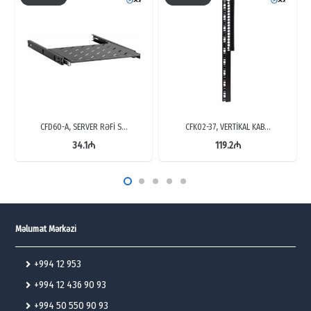
CFD60-A, SERVER RƏFİ S…
CFK02-37, VERTİKAL KAB…
34.1
₼
119.2
₼
Məlumat Mərkəzi
+994 12 953
+994 12 436 90 93
+994 50 550 90 93