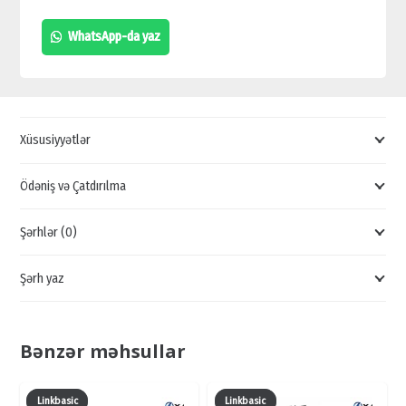
QİYMƏTİ,
WhatsApp-da yaz
MİNİ
MİKROFON
SATIŞI,
HAP120
Xüsusiyyətlər
SATIŞI,
MİKROFON
Ödəniş və Çatdırılma
QİYMƏTİ
Şərhlər (0)
quantity
Şərh yaz
Bənzər məhsullar
Linkbasic
Linkbasic