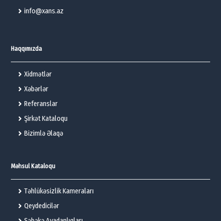
info@xans.az
Haqqımızda
Xidmətlər
Xəbərlər
Referanslar
Şirkət Kataloqu
Bizimlə Əlaqə
Məhsul Kataloqu
Təhlükəsizlik Kameraları
Qeydedicilər
Şəbəkə Avadanlıqları