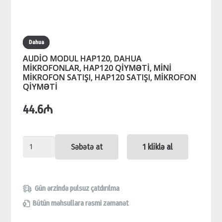
Dahua
AUDİO MODUL HAP120, DAHUA
MİKROFONLAR, HAP120 QİYMƏTİ, MİNİ
MİKROFON SATIŞI, HAP120 SATIŞI, MİKROFON
QİYMƏTİ
44.6
₼
AUDİO
Səbətə at
1 kliklə al
MODUL
HAP120,
DAHUA
Gün ərzində pulsuz çatdırılma
MİKROFONLAR,
Bütün məhsullara rəsmi zəmanət
HAP120