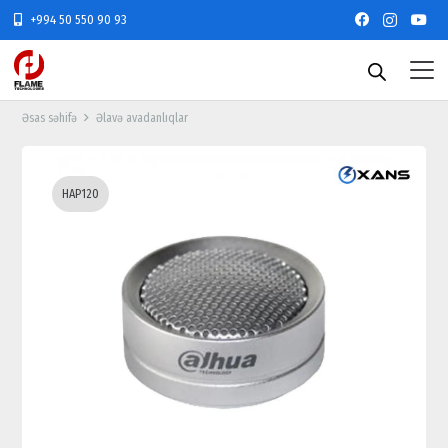
+994 50 550 90 93
Əsas səhifə
Əlavə avadanlıqlar
HAP120