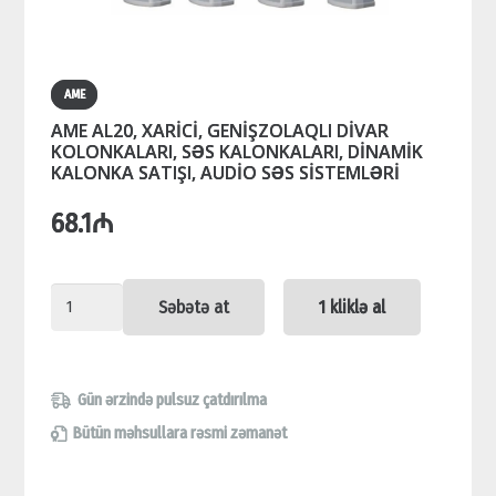
AME
AME AL20, XARİCİ, GENİŞZOLAQLI DİVAR
KOLONKALARI, SƏS KALONKALARI, DİNAMİK
KALONKA SATIŞI, AUDİO SƏS SİSTEMLƏRİ
68.1
₼
AME
Səbətə at
1 kliklə al
AL20,
XARİCİ,
GENİŞZOLAQLI
Gün ərzində pulsuz çatdırılma
DİVAR
Bütün məhsullara rəsmi zəmanət
KOLONKALARI,