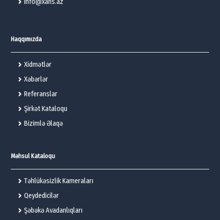
info@xans.az
Haqqımızda
Xidmətlər
Xəbərlər
Referanslar
Şirkət Kataloqu
Bizimlə Əlaqə
Məhsul Kataloqu
Təhlükəsizlik Kameraları
Qeydedicilər
Şəbəkə Avadanlıqları