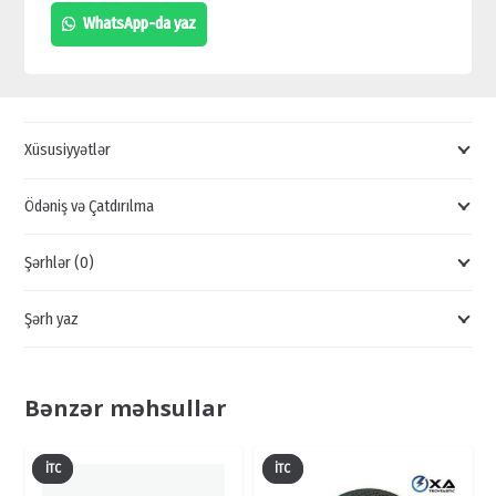
SƏS
WhatsApp-da yaz
KALONKALARI,
DİNAMİK
KALONKA
SATIŞI,
Xüsusiyyətlər
AUDİO
SƏS
Ödəniş və Çatdırılma
SİSTEMLƏRİ
Şərhlər (0)
quantity
Şərh yaz
Bənzər məhsullar
İTC
İTC