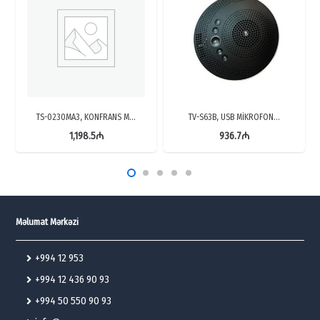
TS-0230MA3, KONFRANS M…
TV-S63B, USB MİKROFON…
1,198.5
₼
936.7
₼
Məlumat Mərkəzi
+994 12 953
+994 12 436 90 93
+994 50 550 90 93