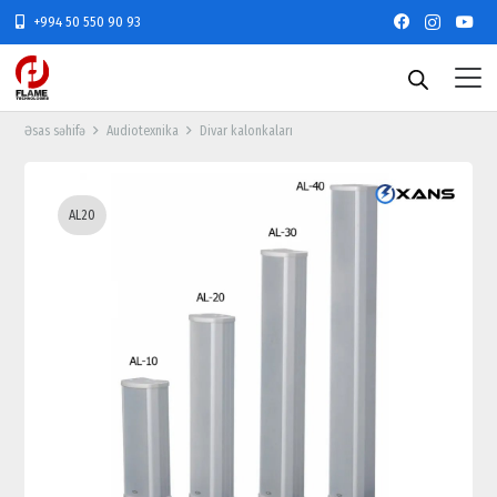
+994 50 550 90 93
Əsas səhifə
Audiotexnika
Divar kalonkaları
AL20