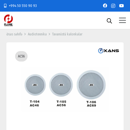
+994 50 550 90 93
Əsas səhifə
Audiotexnika
Tavanüstü kalonkalar
AC56