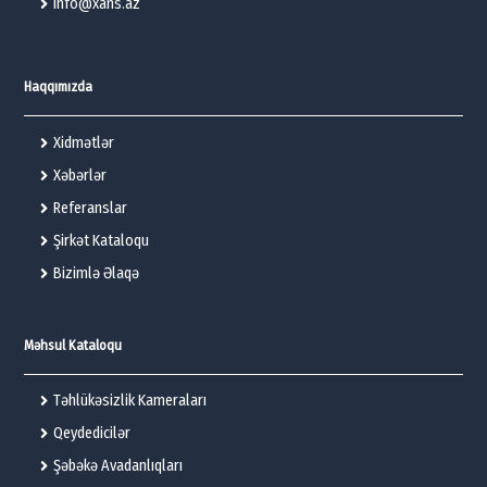
info@xans.az
Haqqımızda
Xidmətlər
Xəbərlər
Referanslar
Şirkət Kataloqu
Bizimlə Əlaqə
Məhsul Kataloqu
Təhlükəsizlik Kameraları
Qeydedicilər
Şəbəkə Avadanlıqları