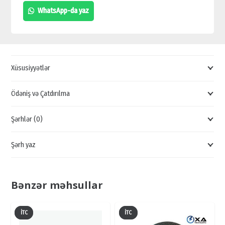
QİYMƏTİ,
WhatsApp-da yaz
TAVAN
ÜÇÜN
KALONKA
SATIŞI,
Xüsusiyyətlər
AKUSTİK
SİSTEM
Ödəniş və Çatdırılma
QİYMƏTİ
Şərhlər (0)
quantity
Şərh yaz
Bənzər məhsullar
İTC
İTC