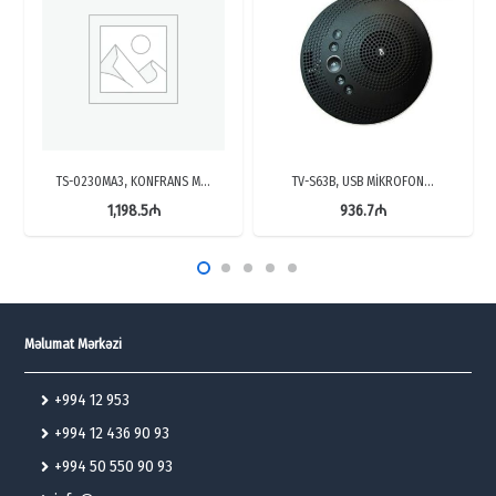
TS-0230MA3, KONFRANS M…
TV-S63B, USB MİKROFON…
1,198.5
₼
936.7
₼
Məlumat Mərkəzi
+994 12 953
+994 12 436 90 93
+994 50 550 90 93