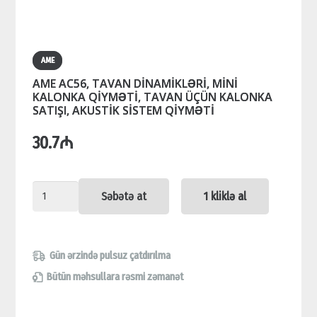
AME
AME AC56, TAVAN DİNAMİKLƏRİ, MİNİ
KALONKA QİYMƏTİ, TAVAN ÜÇÜN KALONKA
SATIŞI, AKUSTİK SİSTEM QİYMƏTİ
30.7
₼
AME
Səbətə at
1 kliklə al
AC56,
TAVAN
DİNAMİKLƏRİ,
Gün ərzində pulsuz çatdırılma
MİNİ
Bütün məhsullara rəsmi zəmanət
KALONKA