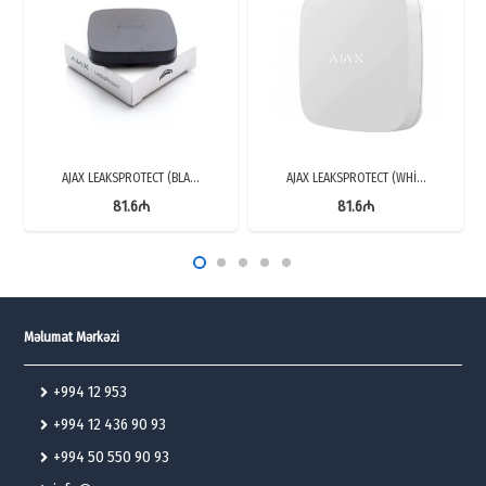
AJAX LEAKSPROTECT (BLA…
AJAX LEAKSPROTECT (WHİ…
81.6
₼
81.6
₼
Məlumat Mərkəzi
+994 12 953
+994 12 436 90 93
+994 50 550 90 93