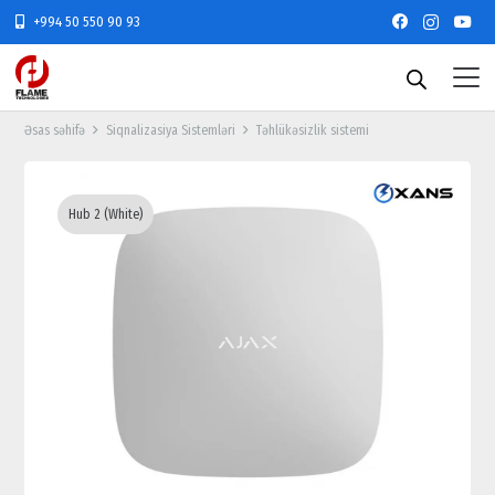
+994 50 550 90 93
Əsas səhifə
Siqnalizasiya Sistemləri
Təhlükəsizlik sistemi
Hub 2 (White)