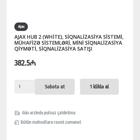
Ajax
AJAX HUB 2 (WHİTE), SİQNALİZASİYA SİSTEMİ,
MÜHAFİZƏ SİSTEMLƏRİ, MİNİ SİQNALİZASİYA
QİYMƏTİ, SİQNALİZASİYA SATIŞI
382.5
₼
AJAX
Səbətə at
1 kliklə al
HUB
2
(WHİTE),
Gün ərzində pulsuz çatdırılma
SİQNALİZASİYA
Bütün məhsullara rəsmi zəmanət
SİSTEMİ,