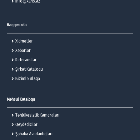
info@xans.az
Haqqımızda
Xidmətlər
Xəbərlər
Referanslar
Şirkət Kataloqu
Bizimlə Əlaqə
Məhsul Kataloqu
Təhlükəsizlik Kameraları
Qeydedicilər
Şəbəkə Avadanlıqları