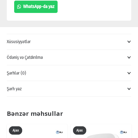
MÜHAFİZƏ
WhatsApp-da yaz
SİSTEMLƏRİ,
MİNİ
SİQNALİZASİYA
QİYMƏTİ,
Xüsusiyyətlər
SİQNALİZASİYA
SATIŞI
Ödəniş və Çatdırılma
quantity
Şərhlər (0)
Şərh yaz
Bənzər məhsullar
Ajax
Ajax