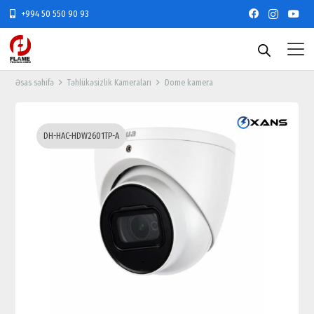
+994 50 550 90 93
Əsas səhifə
Təhlükəsizlik Kameraları
Dome kamera
DH-HAC-HDW2601TP-A