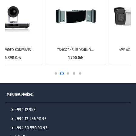
TS-0370HS, IR YAYIM Cİ…
4MP ACUSENSE, STROBE İ…
1,700.0
₼
430.3
₼
Məlumat Mərkəzi
+994 12 953
+994 12 436 90 93
+994 50 550 90 93