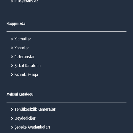
info@xans.az
Haqqımızda
Xidmətlər
Xəbərlər
Referanslar
Şirkət Kataloqu
Bizimlə Əlaqə
Məhsul Kataloqu
Təhlükəsizlik Kameraları
Qeydedicilər
Şəbəkə Avadanlıqları