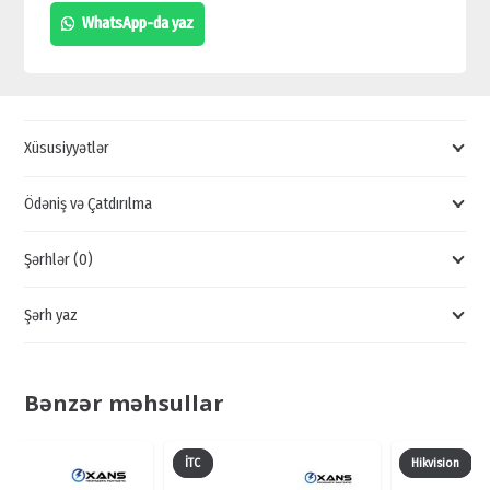
HAC-
WhatsApp-da yaz
HDW2601TP-
A,
KEYFIYYƏTLI
KAMERALAR,
Xüsusiyyətlər
KAMERALARIN
ONLINE
Ödəniş və Çatdırılma
SATIŞI
Şərhlər (0)
quantity
Şərh yaz
Bənzər məhsullar
İTC
Hikvision