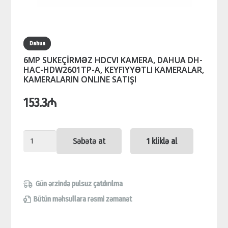
Dahua
6MP SUKEÇİRMƏZ HDCVI KAMERA, DAHUA DH-
HAC-HDW2601TP-A, KEYFIYYƏTLI KAMERALAR,
KAMERALARIN ONLINE SATIŞI
153.3
₼
6MP
Səbətə at
1 kliklə al
SUKEÇİRMƏZ
HDCVI
KAMERA,
Gün ərzində pulsuz çatdırılma
DAHUA
Bütün məhsullara rəsmi zəmanət
DH-