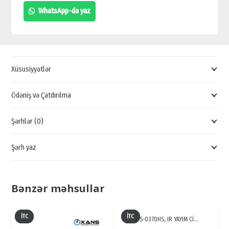
HAC-
WhatsApp-da yaz
ME1500BP-
LED-
0280B,
TƏHLÜKƏSİZLİK
Xüsusiyyətlər
KAMERALARI,
NƏZARƏT
Ödəniş və Çatdırılma
KAMERALARI
Şərhlər (0)
quantity
Şərh yaz
Bənzər məhsullar
İTC
İTC
TS-0370HS, IR YAYIM Cİ…