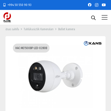
+994 50 550 90 93
Əsas səhifə
Təhlükəsizlik Kameraları
Bullet kamera
HAC-ME1500BP-LED-0280B