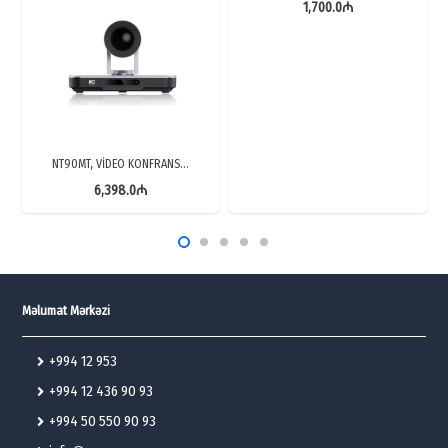
1,700.0
₼
NT90MT, VİDEO KONFRANS…
6,398.0
₼
Məlumat Mərkəzi
+994 12 953
+994 12 436 90 93
+994 50 550 90 93