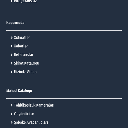
info@xans.az
Haqqımızda
Xidmətlər
Xəbərlər
Referanslar
Şirkət Kataloqu
Bizimlə Əlaqə
Məhsul Kataloqu
Təhlükəsizlik Kameraları
Qeydedicilər
Şəbəkə Avadanlıqları