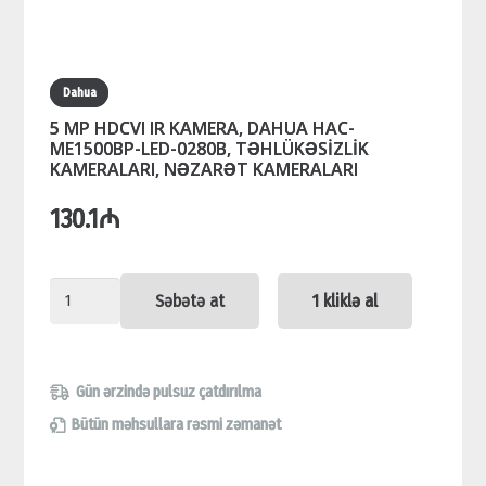
Dahua
5 MP HDCVI IR KAMERA, DAHUA HAC-
ME1500BP-LED-0280B, TƏHLÜKƏSİZLİK
KAMERALARI, NƏZARƏT KAMERALARI
130.1
₼
5
Səbətə at
1 kliklə al
MP
HDCVI
IR
Gün ərzində pulsuz çatdırılma
KAMERA,
Bütün məhsullara rəsmi zəmanət
DAHUA