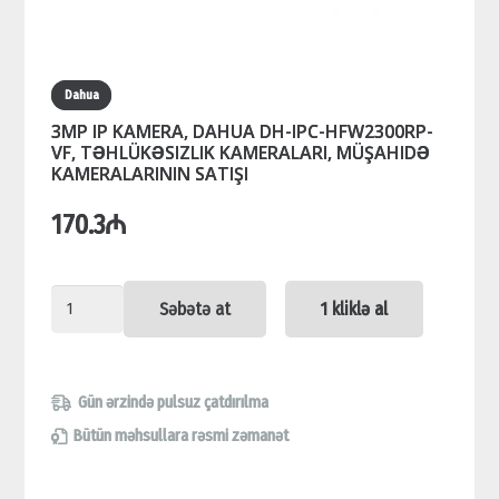
Dahua
3MP IP KAMERA, DAHUA DH-IPC-HFW2300RP-
VF, TƏHLÜKƏSIZLIK KAMERALARI, MÜŞAHIDƏ
KAMERALARININ SATIŞI
170.3
₼
3MP
Səbətə at
1 kliklə al
IP
KAMERA,
DAHUA
Gün ərzində pulsuz çatdırılma
DH-
Bütün məhsullara rəsmi zəmanət
IPC-