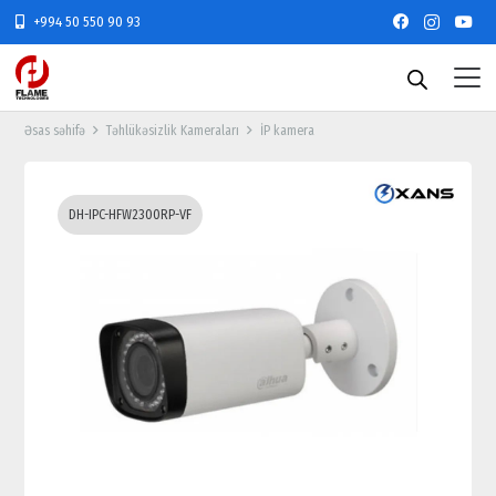
+994 50 550 90 93
Əsas səhifə
Təhlükəsizlik Kameraları
İP kamera
DH-IPC-HFW2300RP-VF