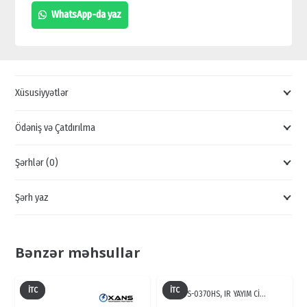
HFW2300RP-
WhatsApp-da yaz
VF,
TƏHLÜKƏSIZLIK
KAMERALARI,
MÜŞAHIDƏ
Xüsusiyyətlər
KAMERALARININ
SATIŞI
Ödəniş və Çatdırılma
quantity
Şərhlər (0)
Şərh yaz
Bənzər məhsullar
İTC
İTC
TS-0370HS, IR YAYIM Cİ…