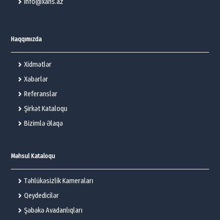
info@xans.az
Haqqımızda
Xidmətlər
Xəbərlər
Referanslar
Şirkət Kataloqu
Bizimlə Əlaqə
Məhsul Kataloqu
Təhlükəsizlik Kameraları
Qeydedicilər
Şəbəkə Avadanlıqları