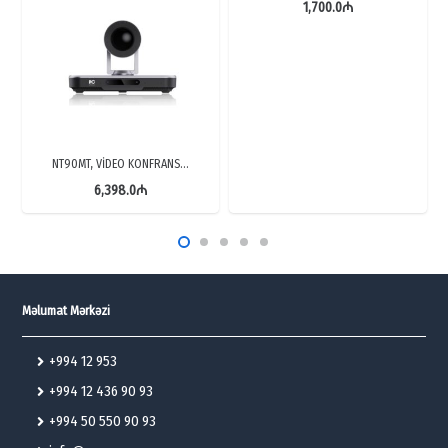
1,700.0
₼
NT90MT, VİDEO KONFRANS…
6,398.0
₼
Məlumat Mərkəzi
+994 12 953
+994 12 436 90 93
+994 50 550 90 93