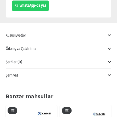
GÖRÜNTÜ
WhatsApp-da yaz
KAMERALARI,
TƏHLÜKƏSİZLİK
KAMERALARI,
NƏZARƏT
Xüsusiyyətlər
KAMERALARI
quantity
Ödəniş və Çatdırılma
Şərhlər (0)
Şərh yaz
Bənzər məhsullar
İTC
İTC