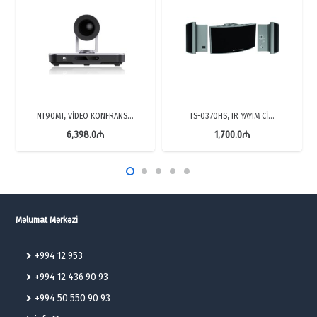
NT90MT, VİDEO KONFRANS…
TS-0370HS, IR YAYIM Cİ…
6,398.0
₼
1,700.0
₼
Məlumat Mərkəzi
+994 12 953
+994 12 436 90 93
+994 50 550 90 93