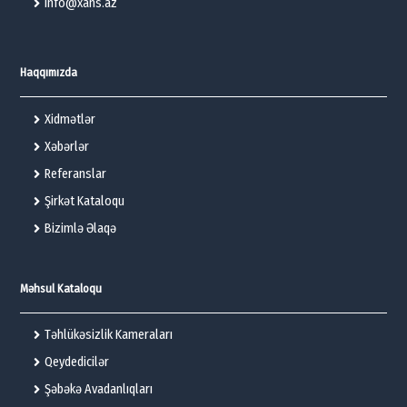
info@xans.az
Haqqımızda
Xidmətlər
Xəbərlər
Referanslar
Şirkət Kataloqu
Bizimlə Əlaqə
Məhsul Kataloqu
Təhlükəsizlik Kameraları
Qeydedicilər
Şəbəkə Avadanlıqları