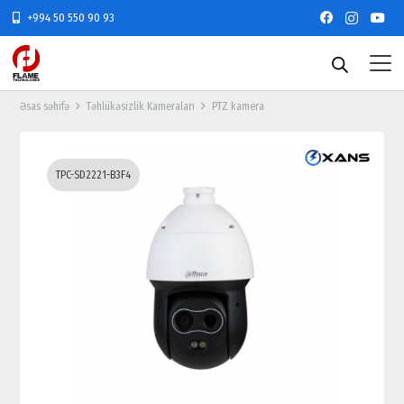
+994 50 550 90 93
Əsas səhifə
Təhlükəsizlik Kameraları
PTZ kamera
TPC-SD2221-B3F4