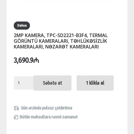
Dahua
2MP KAMERA, TPC-SD2221-B3F4, TERMAL
GÖRÜNTÜ KAMERALARI, TƏHLÜKƏSİZLİK
KAMERALARI, NƏZARƏT KAMERALARI
3,690.9
₼
2MP
Səbətə at
1 kliklə al
KAMERA,
TPC-
SD2221-
Gün ərzində pulsuz çatdırılma
B3F4,
Bütün məhsullara rəsmi zəmanət
TERMAL