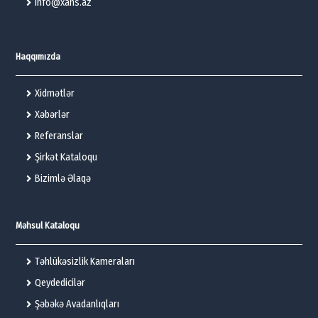
info@xans.az
Haqqımızda
Xidmətlər
Xəbərlər
Referanslar
Şirkət Kataloqu
Bizimlə Əlaqə
Məhsul Kataloqu
Təhlükəsizlik Kameraları
Qeydedicilər
Şəbəkə Avadanlıqları