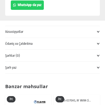
E,
WhatsApp-da yaz
DAXILI
NƏZARƏT
KAMERALARININ
SATIŞI,
Xüsusiyyətlər
XARICI
NƏZARƏT
Ödəniş və Çatdırılma
KAMERALARI
Şərhlər (0)
quantity
Şərh yaz
Bənzər məhsullar
İTC
İTC
TS-0370HS, IR YAYIM Cİ…