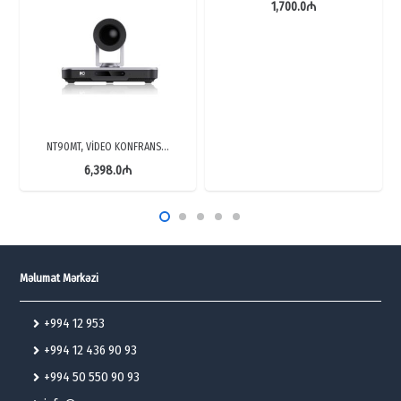
1,700.0
₼
NT90MT, VİDEO KONFRANS…
6,398.0
₼
Məlumat Mərkəzi
+994 12 953
+994 12 436 90 93
+994 50 550 90 93