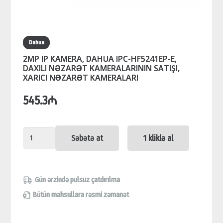
Dahua
2MP IP KAMERA, DAHUA IPC-HF5241EP-E,
DAXILI NƏZARƏT KAMERALARININ SATIŞI,
XARICI NƏZARƏT KAMERALARI
545.3
₼
2MP
Səbətə at
1 kliklə al
IP
KAMERA,
DAHUA
Gün ərzində pulsuz çatdırılma
IPC-
Bütün məhsullara rəsmi zəmanət
HF5241EP-