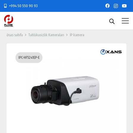
+994 50 550 90 93
Əsas səhifə
Təhlükəsizlik Kameraları
İP kamera
IPC-HF5241EP-E