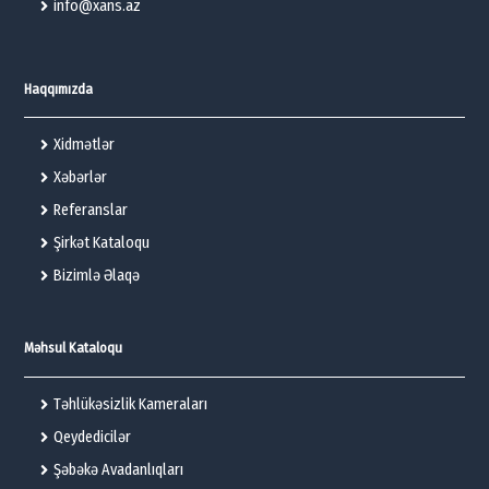
info@xans.az
Haqqımızda
Xidmətlər
Xəbərlər
Referanslar
Şirkət Kataloqu
Bizimlə Əlaqə
Məhsul Kataloqu
Təhlükəsizlik Kameraları
Qeydedicilər
Şəbəkə Avadanlıqları