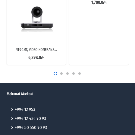
1,700.0
₼
NT90MT, VİDEO KONFRANS…
6,398.0
₼
Məlumat Mərkəzi
+994 12 953
+994 12 436 90 93
+994 50 550 90 93