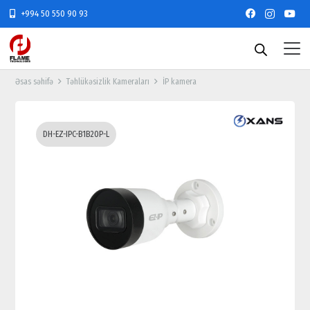
+994 50 550 90 93
Əsas səhifə
Təhlükəsizlik Kameraları
İP kamera
DH-EZ-IPC-B1B20P-L