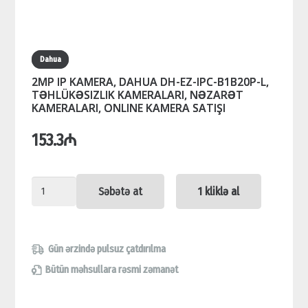
Dahua
2MP IP KAMERA, DAHUA DH-EZ-IPC-B1B20P-L,
TƏHLÜKƏSIZLIK KAMERALARI, NƏZARƏT
KAMERALARI, ONLINE KAMERA SATIŞI
153.3
₼
2MP
Səbətə at
1 kliklə al
IP
KAMERA,
DAHUA
Gün ərzində pulsuz çatdırılma
DH-
Bütün məhsullara rəsmi zəmanət
EZ-