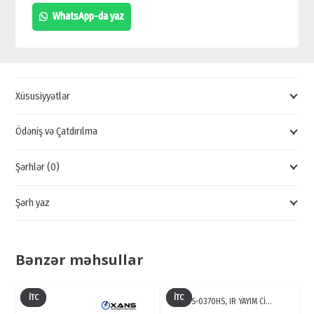
IPC-
WhatsApp-da yaz
B1B20P-
L,
TƏHLÜKƏSIZLIK
KAMERALARI,
Xüsusiyyətlər
NƏZARƏT
KAMERALARI,
Ödəniş və Çatdırılma
ONLINE
Şərhlər (0)
KAMERA
SATIŞI
Şərh yaz
quantity
Bənzər məhsullar
İTC
İTC
TS-0370HS, IR YAYIM Cİ…