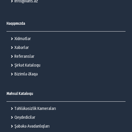
info@xans.az
Haqqımızda
Xidmətlər
Xəbərlər
Referanslar
Şirkət Kataloqu
Bizimlə Əlaqə
Məhsul Kataloqu
Təhlükəsizlik Kameraları
Qeydedicilər
Şəbəkə Avadanlıqları