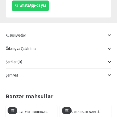
DH-
WhatsApp-da yaz
HAC-
HDBW2221FP,
YENI
NƏSIL
Xüsusiyyətlər
KAMERALARIN
SATIŞI
Ödəniş və Çatdırılma
quantity
Şərhlər (0)
Şərh yaz
Bənzər məhsullar
İTC
İTC
NT90MT, VİDEO KONFRANS…
TS-0370HS, IR YAYIM Cİ…