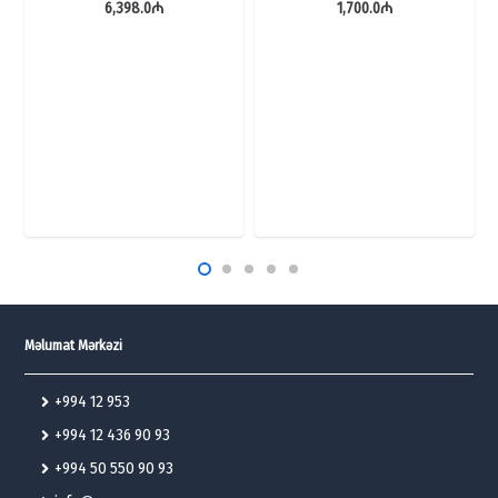
6,398.0
₼
1,700.0
₼
Məlumat Mərkəzi
+994 12 953
+994 12 436 90 93
+994 50 550 90 93