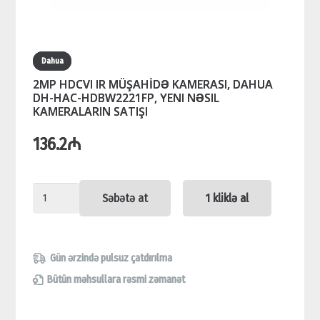
Dahua
2MP HDCVI IR MÜŞAHİDƏ KAMERASI, DAHUA
DH-HAC-HDBW2221FP, YENI NƏSIL
KAMERALARIN SATIŞI
136.2
₼
2MP
Səbətə at
1 kliklə al
HDCVI
IR
MÜŞAHİDƏ
Gün ərzində pulsuz çatdırılma
KAMERASI,
Bütün məhsullara rəsmi zəmanət
DAHUA