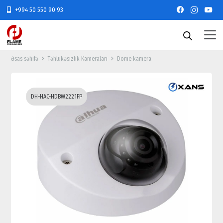
+994 50 550 90 93
Əsas səhifə
Təhlükəsizlik Kameraları
Dome kamera
DH-HAC-HDBW2221FP