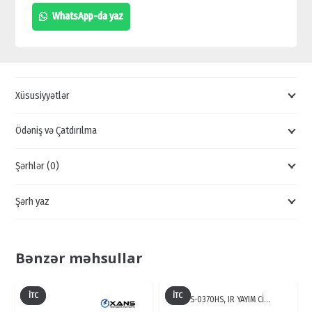
KAMERA,
WhatsApp-da yaz
DAHUA
DH
SD6AL245U-
HNI-
Xüsusiyyətlər
IR,
DAHUA
Ödəniş və Çatdırılma
KAMERA
Şərhlər (0)
ONLİNE
SİFARİŞ,
Şərh yaz
PTZ
KAMERA
SATIŞI
Bənzər məhsullar
quantity
İTC
İTC
TS-0370HS, IR YAYIM Cİ…