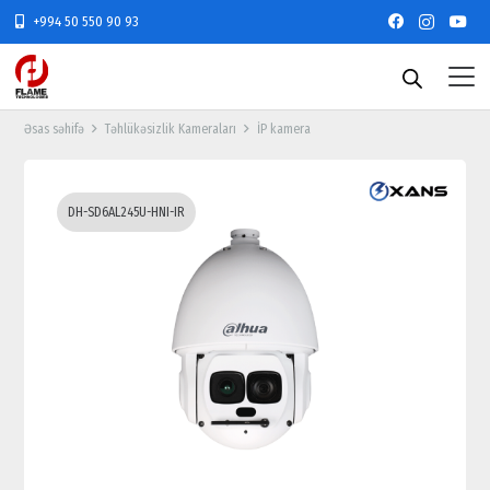
+994 50 550 90 93
Əsas səhifə
Təhlükəsizlik Kameraları
İP kamera
DH-SD6AL245U-HNI-IR