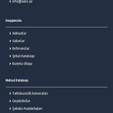
info@xans.az
Haqqımızda
Xidmətlər
Xəbərlər
Referanslar
Şirkət Kataloqu
Bizimlə Əlaqə
Məhsul Kataloqu
Təhlükəsizlik Kameraları
Qeydedicilər
Şəbəkə Avadanlıqları