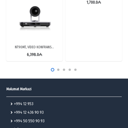
1,700.0
₼
NT90MT, VİDEO KONFRANS…
6,398.0
₼
Məlumat Mərkəzi
+994 12 953
+994 12 436 90 93
+994 50 550 90 93