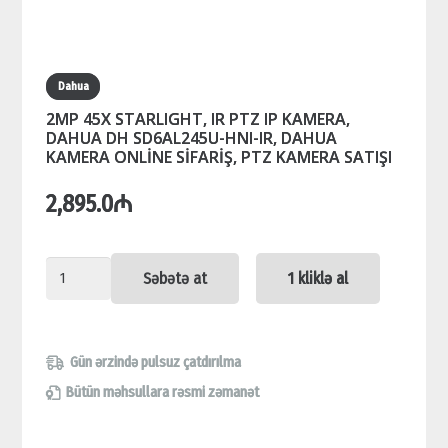
Dahua
2MP 45X STARLIGHT, IR PTZ IP KAMERA,
DAHUA DH SD6AL245U-HNI-IR, DAHUA
KAMERA ONLİNE SİFARİŞ, PTZ KAMERA SATIŞI
2,895.0
₼
2MP
Səbətə at
1 kliklə al
45X
STARLIGHT,
IR
Gün ərzində pulsuz çatdırılma
PTZ
Bütün məhsullara rəsmi zəmanət
IP