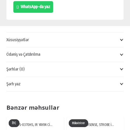
DAHUA
WhatsApp-da yaz
SD12230T-
GN,
KAMERA
ONLİNE
Xüsusiyyətlər
SİFARİŞİ,
İP
Ödəniş və Çatdırılma
KAMERA
Şərhlər (0)
SATIŞI
VƏ
Şərh yaz
QİYMƏTİ
quantity
Bənzər məhsullar
İTC
Hikvision
TS-0370HS, IR YAYIM Cİ…
4MP ACUSENSE, STROBE İ…