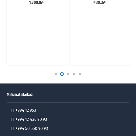
1,700.0
₼
430.3
₼
Məlumat Mərkəzi
+994 12 953
+994 12 436 90 93
+994 50 550 90 93