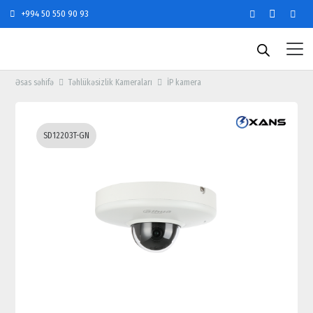
+994 50 550 90 93
Əsas səhifə
Təhlükəsizlik Kameraları
İP kamera
SD12203T-GN