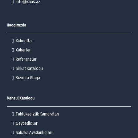
info@xans.az
Haqqımızda
Xidmətlər
Xəbərlər
Referanslar
Şirkət Kataloqu
Bizimlə Əlaqə
Məhsul Kataloqu
Təhlükəsizlik Kameraları
Qeydedicilər
Şəbəkə Avadanlıqları