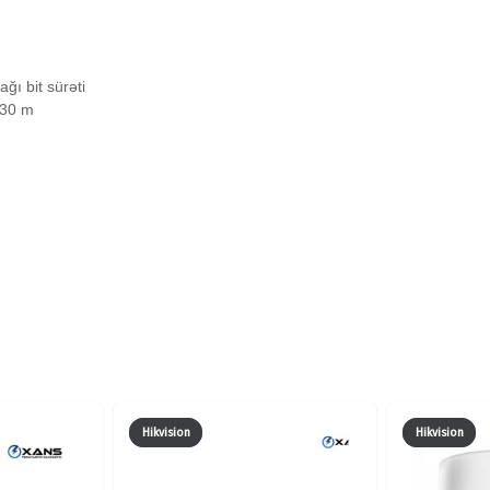
SİFARİŞİ
quantity
ğı bit sürəti
 30 m
Hikvision
Hikvision