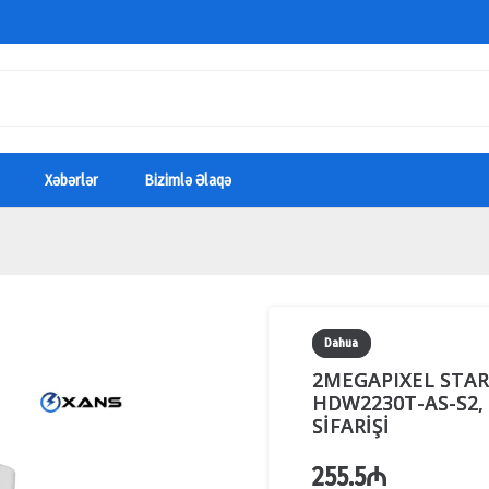
Xəbərlər
Bizimlə Əlaqə
Dahua
2MEGAPIXEL STAR
HDW2230T-AS-S2,
SİFARİŞİ
255.5
₼