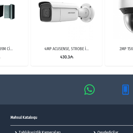
AYIM Cİ…
4MP ACUSENSE, STROBE İ…
2MP 15X
₼
430.3
₼
Məhsul Kataloqu
Təhlükəsizlik Kameraları
Qeydedicilər