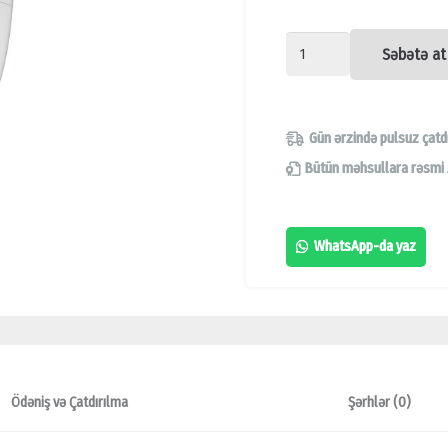
2MEGAPIXEL
Səbətə at
STARLIGHT
IP
KAMERA,
Gün ərzində pulsuz çatd
DAHUA
Bütün məhsullara rəsmi
DH-
IPC-
WhatsApp-da yaz
HDW2230T-
AS-
S2,
KAMERA
SATIŞI,
Ödəniş və Çatdırılma
Şərhlər (0)
ONLİNE
KAMERA