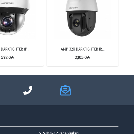
 DARKFIGHTER İP…
4MP 32X DARKFIGHTER IR…
592.0
₼
2,105.0
₼
Şəbəkə Avadanlıqları