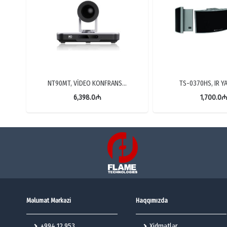
NT90MT, VİDEO KONFRANS…
TS-0370HS, IR Y
6,398.0
₼
1,700.0
Məlumat Mərkəzi
Haqqımızda
+994 12 953
Xidmətlər