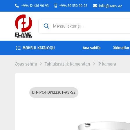
info@xans.az
+994 12 436 90 93
+994 50 550 90 93
Products
search
MƏHSUL KATALOQU
Ana səhifə
Xidmətlər
Əsas səhifə
Təhlükəsizlik Kameraları
İP kamera
DH-IPC-HDW2230T-AS-S2