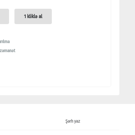
1 kliklə al
ırılma
 zəmanət
Şərh yaz