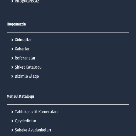
info@xans.az
Haqqımızda
Xidmətlər
Xəbərlər
Referanslar
Şirkət Kataloqu
Bizimlə Əlaqə
Məhsul Kataloqu
Təhlükəsizlik Kameraları
Qeydedicilər
Şəbəkə Avadanlıqları