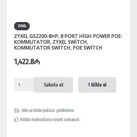
ZYXEL
ZYXEL GS2200-8HP, 8 PORT HİGH POWER POE-
KOMMUTATOR, ZYXEL SWİTCH,
KOMMUTATOR SWİTCH, POE SWİTCH
1,422.8
₼
ZYXEL
Səbətə at
1 kliklə al
GS2200-
8HP,
8
Gün ərzində pulsuz çatdırılma
PORT
Bütün məhsullara rəsmi zəmanət
HİGH