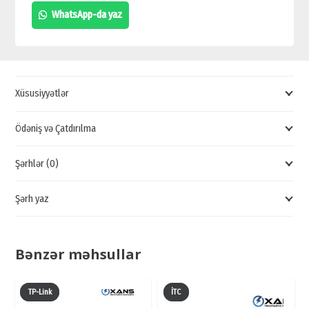
POWER
WhatsApp-da yaz
POE-
KOMMUTATOR,
ZYXEL
SWİTCH,
Xüsusiyyətlər
KOMMUTATOR
SWİTCH,
Ödəniş və Çatdırılma
POE
Şərhlər (0)
SWİTCH
quantity
Şərh yaz
Bənzər məhsullar
TP-Link
İTC