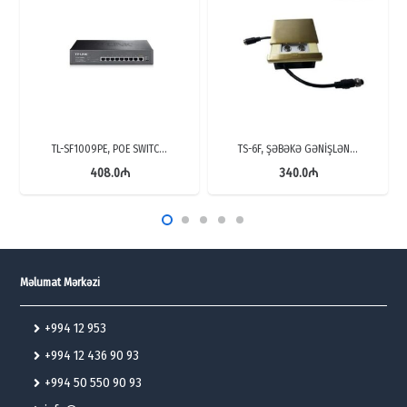
TL-SF1009PE, POE SWITC…
TS-6F, ŞƏBƏKƏ GƏNİŞLƏN…
408.0
₼
340.0
₼
Məlumat Mərkəzi
+994 12 953
+994 12 436 90 93
+994 50 550 90 93