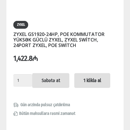
ZYXEL
ZYXEL GS1920-24HP, POE KOMMUTATOR
YÜKSƏK GÜCLÜ ZYXEL, ZYXEL SWİTCH,
24PORT ZYXEL, POE SWİTCH
1,422.8
₼
ZYXEL
Səbətə at
1 kliklə al
GS1920-
24HP,
POE
Gün ərzində pulsuz çatdırılma
KOMMUTATOR
Bütün məhsullara rəsmi zəmanət
YÜKSƏK