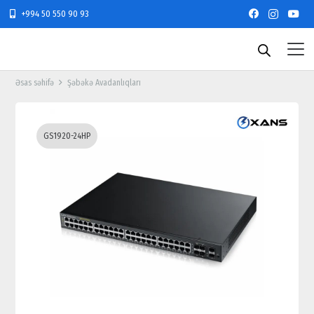
+994 50 550 90 93
Əsas səhifə
Şəbəkə Avadanlıqları
GS1920-24HP