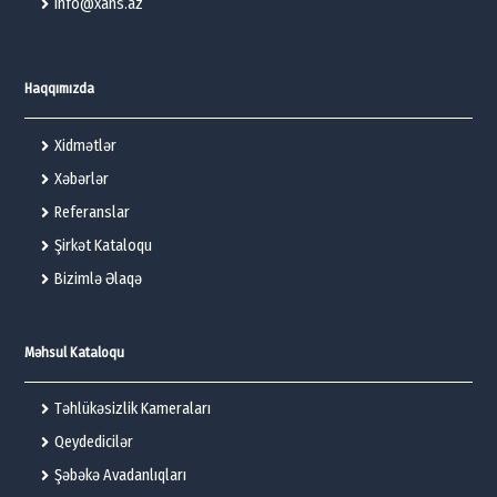
info@xans.az
Haqqımızda
Xidmətlər
Xəbərlər
Referanslar
Şirkət Kataloqu
Bizimlə Əlaqə
Məhsul Kataloqu
Təhlükəsizlik Kameraları
Qeydedicilər
Şəbəkə Avadanlıqları