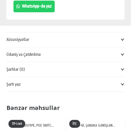
GÜCLÜ
WhatsApp-da yaz
ZYXEL,
ZYXEL
SWİTCH,
24PORT
Xüsusiyyətlər
ZYXEL,
POE
Ödəniş və Çatdırılma
SWİTCH
Şərhlər (0)
quantity
Şərh yaz
Bənzər məhsullar
TP-Link
İTC
TL-SF1009PE, POE SWITC…
TS-6F, ŞƏBƏKƏ GƏNİŞLƏN…