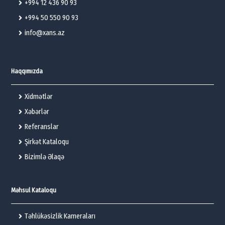
+994 12 436 90 93
+994 50 550 90 93
info@xans.az
Haqqımızda
Xidmətlər
Xəbərlər
Referanslar
Şirkət Kataloqu
Bizimlə Əlaqə
Məhsul Kataloqu
Təhlükəsizlik Kameraları