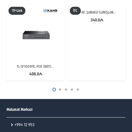
TP-Link
İTC
TS-6F, ŞƏBƏKƏ GƏNİŞLƏN…
340.0
₼
TL-SF1009PE, POE SWITC…
408.0
₼
Məlumat Mərkəzi
+994 12 953