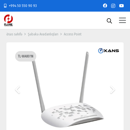
+994 50 550 90 93
Əsas səhifə
Şəbəkə Avadanlıqları
Access Point
TL-WA801N