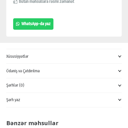
TP-
Bütün məhsullara rəsmi zəmanət
LİNK
TL-
WhatsApp-da yaz
WA801N,
SİMSİZ
GİRİŞ
NÖQTƏSİ,
Xüsusiyyətlər
KEYFİYYƏTLİ
AP
Ödəniş və Çatdırılma
SATIŞI,
Şərhlər (0)
UCUZ
AP
Şərh yaz
SİFARİŞİ
quantity
Bənzər məhsullar