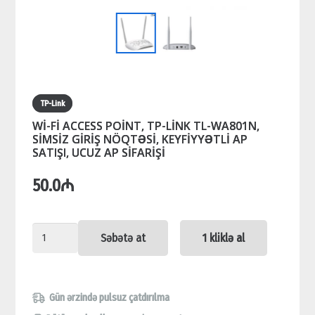
TP-Link
Wİ-Fİ ACCESS POİNT, TP-LİNK TL-WA801N,
SİMSİZ GİRİŞ NÖQTƏSİ, KEYFİYYƏTLİ AP
SATIŞI, UCUZ AP SİFARİŞİ
50.0
₼
Wİ-
Səbətə at
1 kliklə al
Fİ
ACCESS
POİNT,
Gün ərzində pulsuz çatdırılma