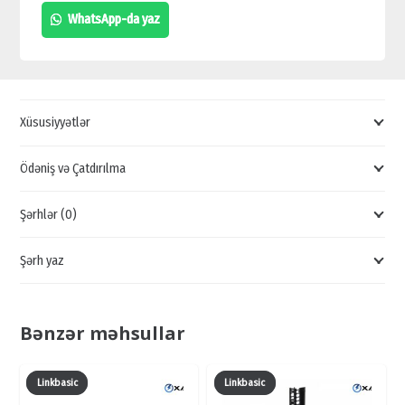
KABİNET,
WhatsApp-da yaz
LİNKBASİC
SERVER
ŞKAFI,
NCB
Xüsusiyyətlər
MONTAJ
ŞKAFI
Ödəniş və Çatdırılma
SATIŞI,
Şərhlər (0)
BAKIDA
SERVER
Şərh yaz
ŞKAF
QİYMƏTLƏRİ
quantity
Bənzər məhsullar
Linkbasic
Linkbasic