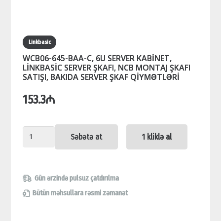
Linkbasic
WCB06-645-BAA-C, 6U SERVER KABİNET,
LİNKBASİC SERVER ŞKAFI, NCB MONTAJ ŞKAFI
SATIŞI, BAKIDA SERVER ŞKAF QİYMƏTLƏRİ
153.3
₼
WCB06-
Səbətə at
1 kliklə al
645-
BAA-
C,
Gün ərzində pulsuz çatdırılma
6U
Bütün məhsullara rəsmi zəmanət
SERVER