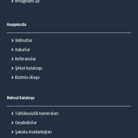
info@xans.az
Haqqımızda
Xidmətlər
Xəbərlər
Referanslar
Şirkət Kataloqu
Bizimlə Əlaqə
Məhsul Kataloqu
Təhlükəsizlik Kameraları
Qeydedicilər
Şəbəkə Avadanlıqları