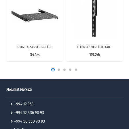
CFD60-A, SERVER RƏFİ S…
CFK02-37, VERTİKAL KAB…
34.1
₼
119.2
₼
Məlumat Mərkəzi
+994 12 953
+994 12 436 90 93
+994 50 550 90 93