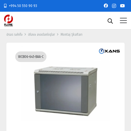
+994 50 550 90 93
Əsas səhifə
Əlavə avadanlıqlar
Montaj Şkafları
WCB06-645-BAA-C