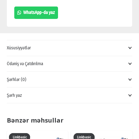
ALƏTİ,
WhatsApp-da yaz
BURULMUŞ
KƏSİCİ
ALƏT,
TS1-
Xüsusiyyətlər
G30
UCUZ
Ödəniş və Çatdırılma
SATIŞI,
Şərhlər (0)
İTK
KƏLBƏTİN
Şərh yaz
QİYMƏTİ,
TS1-
G30
Bənzər məhsullar
QİYMƏTİ
quantity
Linkbasic
Linkbasic