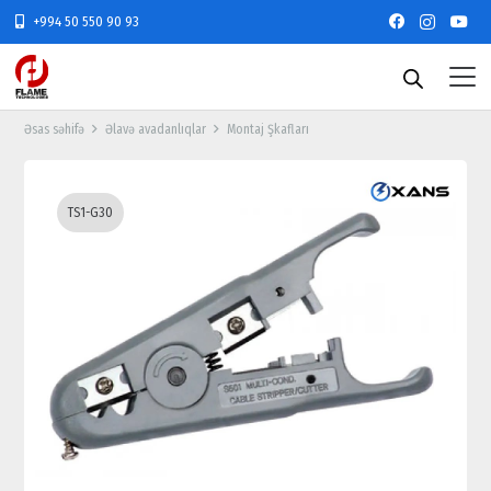
+994 50 550 90 93
Əsas səhifə
Əlavə avadanlıqlar
Montaj Şkafları
TS1-G30