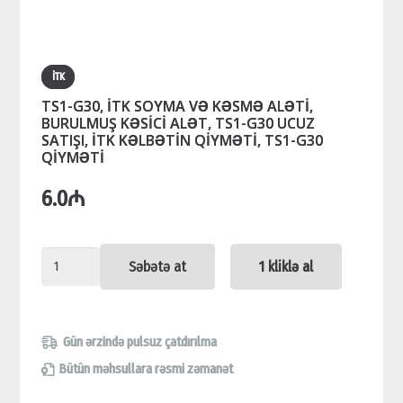
İTK
TS1-G30, İTK SOYMA VƏ KƏSMƏ ALƏTİ,
BURULMUŞ KƏSİCİ ALƏT, TS1-G30 UCUZ
SATIŞI, İTK KƏLBƏTİN QİYMƏTİ, TS1-G30
QİYMƏTİ
6.0
₼
TS1-
Səbətə at
1 kliklə al
G30,
İTK
SOYMA
Gün ərzində pulsuz çatdırılma
VƏ
Bütün məhsullara rəsmi zəmanət
KƏSMƏ