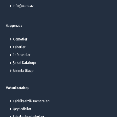
info@xans.az
Haqqımızda
Xidmətlər
Xəbərlər
Referanslar
Şirkət Kataloqu
Bizimlə Əlaqə
Məhsul Kataloqu
Təhlükəsizlik Kameraları
Qeydedicilər
Şəbəkə Avadanlıqları