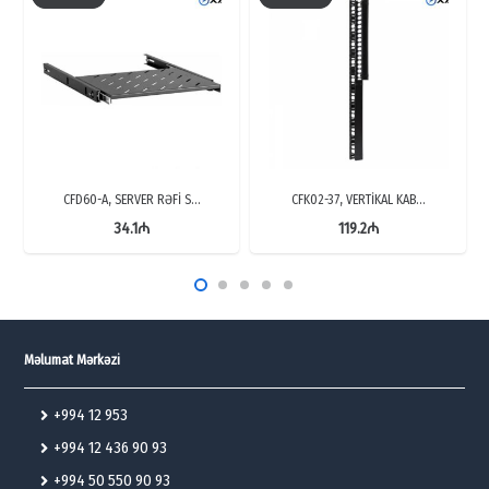
CFD60-A, SERVER RƏFİ S…
CFK02-37, VERTİKAL KAB…
34.1
₼
119.2
₼
Məlumat Mərkəzi
+994 12 953
+994 12 436 90 93
+994 50 550 90 93