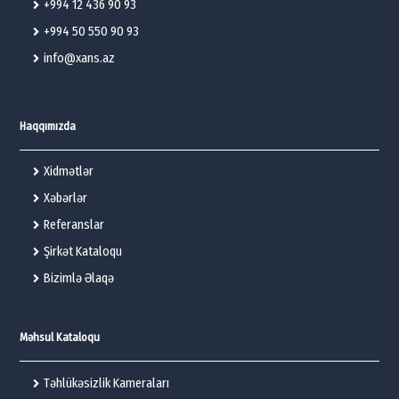
+994 12 436 90 93
+994 50 550 90 93
info@xans.az
Haqqımızda
Xidmətlər
Xəbərlər
Referanslar
Şirkət Kataloqu
Bizimlə Əlaqə
Məhsul Kataloqu
Təhlükəsizlik Kameraları