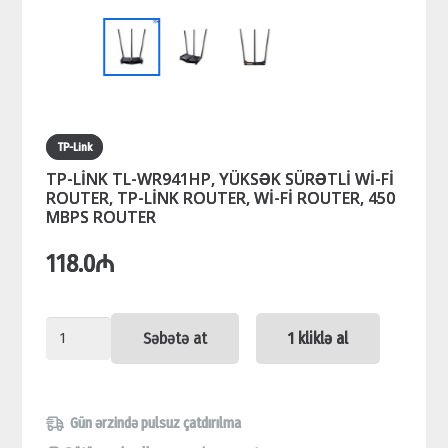
TP-Link
TP-LİNK TL-WR941HP, YÜKSƏK SÜRƏTLİ Wİ-Fİ
ROUTER, TP-LİNK ROUTER, Wİ-Fİ ROUTER, 450
MBPS ROUTER
118.0
₼
TP-
Səbətə at
1 kliklə al
LİNK
TL-
WR941HP,
Gün ərzində pulsuz çatdırılma