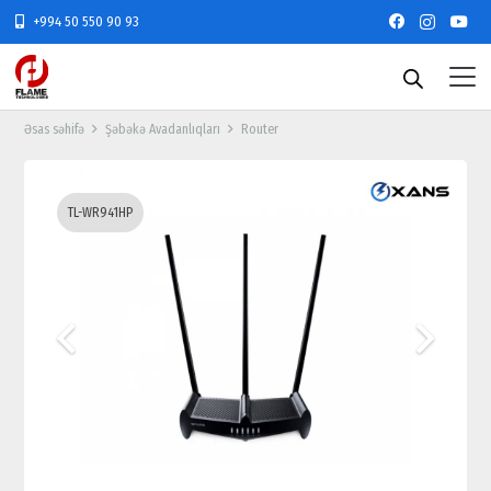
+994 50 550 90 93
Əsas səhifə
Şəbəkə Avadanlıqları
Router
TL-WR941HP