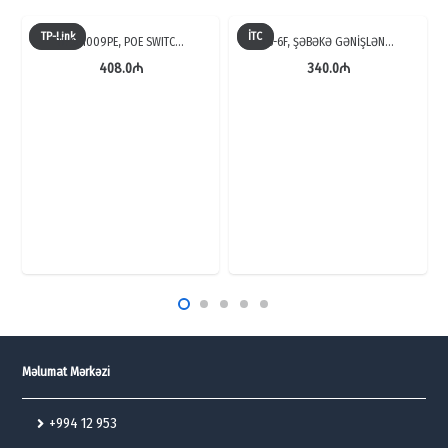
TP-Link
İTC
TL-SF1009PE, POE SWITC…
TS-6F, ŞƏBƏKƏ GƏNİŞLƏN…
408.0
₼
340.0
₼
Məlumat Mərkəzi
+994 12 953