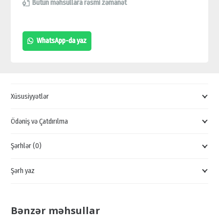
YÜKSƏK
Bütün məhsullara rəsmi zəmanət
SÜRƏTLİ
Wİ-
WhatsApp-da yaz
Fİ
ROUTER,
TP-
LİNK
Xüsusiyyətlər
ROUTER,
Wİ-
Ödəniş və Çatdırılma
Fİ
Şərhlər (0)
ROUTER,
450
Şərh yaz
MBPS
ROUTER
quantity
Bənzər məhsullar