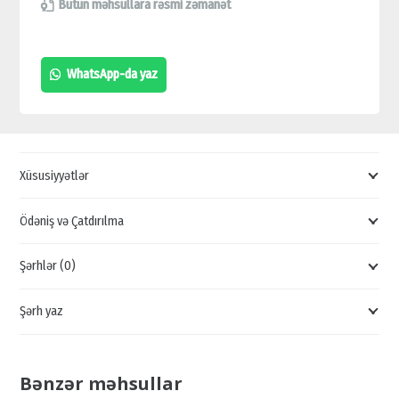
UNİVERSAL
Bütün məhsullara rəsmi zəmanət
Wİ-
Fİ
WhatsApp-da yaz
SİQNAL
GÜCLƏNDİRİCİSİ,
TP-
LINK
Xüsusiyyətlər
WİFİ
GÜCLƏNDİRİCİSİ
Ödəniş və Çatdırılma
quantity
Şərhlər (0)
Şərh yaz
Bənzər məhsullar