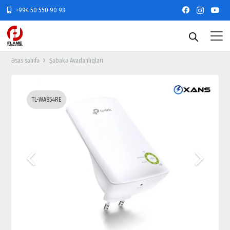
+994 50 550 90 93
Əsas səhifə
Şəbəkə Avadanlıqları
TL-WA854RE