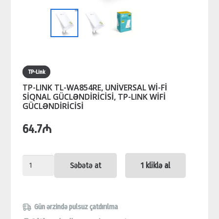
TP-Link
TP-LINK TL-WA854RE, UNİVERSAL Wİ-Fİ
SİQNAL GÜCLƏNDİRİCİSİ, TP-LINK WİFİ
GÜCLƏNDİRİCİSİ
64.7
₼
TP-
Səbətə at
1 kliklə al
LINK
TL-
WA854RE,
Gün ərzində pulsuz çatdırılma