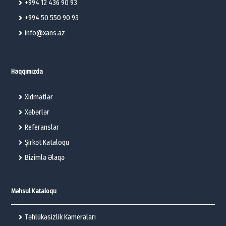
+994 12 436 90 93
+994 50 550 90 93
info@xans.az
Haqqımızda
Xidmətlər
Xəbərlər
Referanslar
Şirkət Kataloqu
Bizimlə Əlaqə
Məhsul Kataloqu
Təhlükəsizlik Kameraları