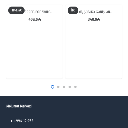
TP-Link
İTC
TL-SF1009PE, POE SWITC…
TS-6F, ŞƏBƏKƏ GƏNİŞLƏN…
408.0
₼
340.0
₼
Məlumat Mərkəzi
+994 12 953