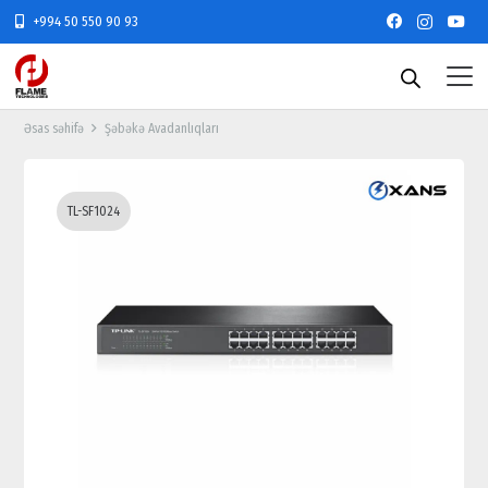
+994 50 550 90 93
Əsas səhifə
Şəbəkə Avadanlıqları
TL-SF1024