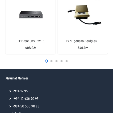
TL-SF1009PE, POE SWITC…
TS-6F, ŞƏBƏKƏ GƏNİŞLƏN…
408.0
₼
340.0
₼
Məlumat Mərkəzi
+994 12 953
+994 12 436 90 93
+994 50 550 90 93