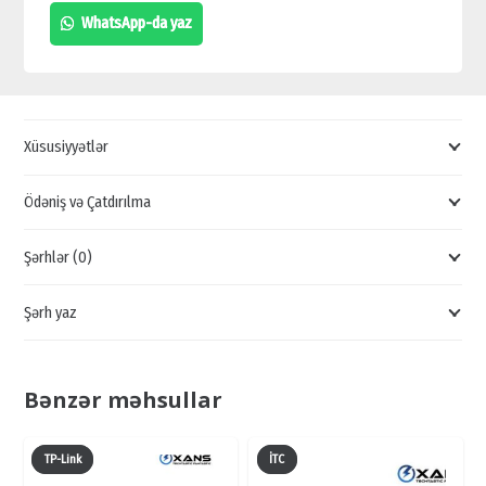
10/100MBPS
WhatsApp-da yaz
KOMMUTATOR
SWİTCH,
TP-
LİNK
Xüsusiyyətlər
SWİTCH,
KOMMUTATOR
Ödəniş və Çatdırılma
SWİTCH,
Şərhlər (0)
24PORT
SWİTCH
Şərh yaz
quantity
Bənzər məhsullar
TP-Link
İTC