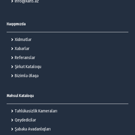
info@xans.az
Haqqımızda
Xidmətlər
Xəbərlər
Referanslar
Şirkət Kataloqu
Bizimlə Əlaqə
Məhsul Kataloqu
Təhlükəsizlik Kameraları
Qeydedicilər
Şəbəkə Avadanlıqları