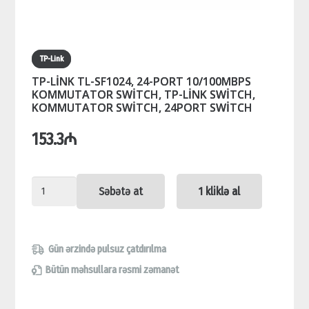
TP-Link
TP-LİNK TL-SF1024, 24-PORT 10/100MBPS
KOMMUTATOR SWİTCH, TP-LİNK SWİTCH,
KOMMUTATOR SWİTCH, 24PORT SWİTCH
153.3
₼
TP-
Səbətə at
1 kliklə al
LİNK
TL-
SF1024,
Gün ərzində pulsuz çatdırılma
24-
Bütün məhsullara rəsmi zəmanət
PORT