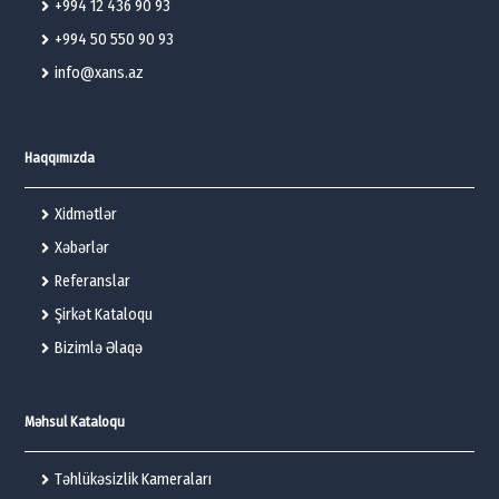
+994 12 436 90 93
+994 50 550 90 93
info@xans.az
Haqqımızda
Xidmətlər
Xəbərlər
Referanslar
Şirkət Kataloqu
Bizimlə Əlaqə
Məhsul Kataloqu
Təhlükəsizlik Kameraları