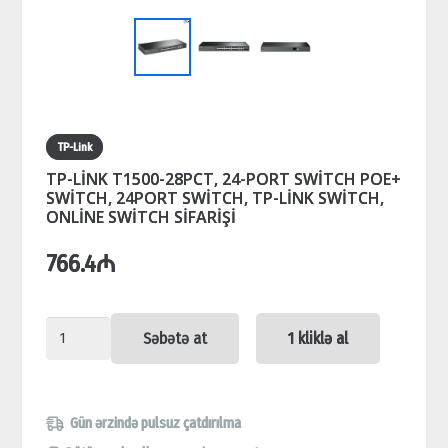
TP-Link
TP-LİNK T1500-28PCT, 24-PORT SWİTCH POE+
SWİTCH, 24PORT SWİTCH, TP-LİNK SWİTCH,
ONLİNE SWİTCH SİFARİŞİ
766.4
₼
TP-
Səbətə at
1 kliklə al
LİNK
T1500-
28PCT,
Gün ərzində pulsuz çatdırılma