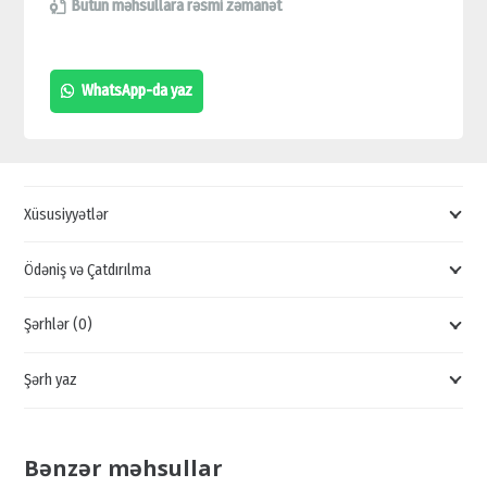
24-
Bütün məhsullara rəsmi zəmanət
PORT
SWİTCH
WhatsApp-da yaz
POE+
SWİTCH,
24PORT
SWİTCH,
Xüsusiyyətlər
TP-
LİNK
Ödəniş və Çatdırılma
SWİTCH,
Şərhlər (0)
ONLİNE
SWİTCH
Şərh yaz
SİFARİŞİ
quantity
Bənzər məhsullar