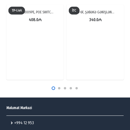
TP-Link
İTC
TL-SF1009PE, POE SWITC…
TS-6F, ŞƏBƏKƏ GƏNİŞLƏN…
408.0
₼
340.0
₼
Məlumat Mərkəzi
+994 12 953