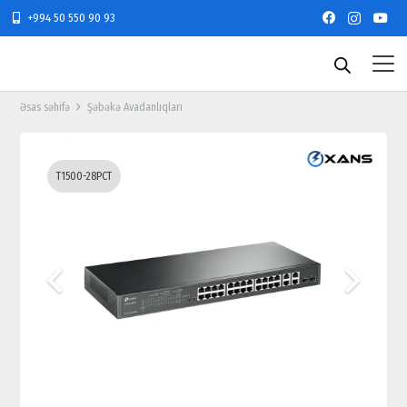
+994 50 550 90 93
Əsas səhifə
Şəbəkə Avadanlıqları
T1500-28PCT