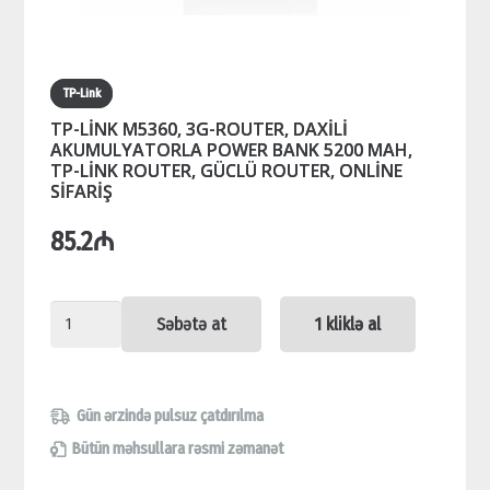
TP-Link
TP-LİNK M5360, 3G-ROUTER, DAXİLİ
AKUMULYATORLA POWER BANK 5200 MAH,
TP-LİNK ROUTER, GÜCLÜ ROUTER, ONLİNE
SİFARİŞ
85.2
₼
TP-
Səbətə at
1 kliklə al
LİNK
M5360,
3G-
Gün ərzində pulsuz çatdırılma
ROUTER,
Bütün məhsullara rəsmi zəmanət
DAXİLİ