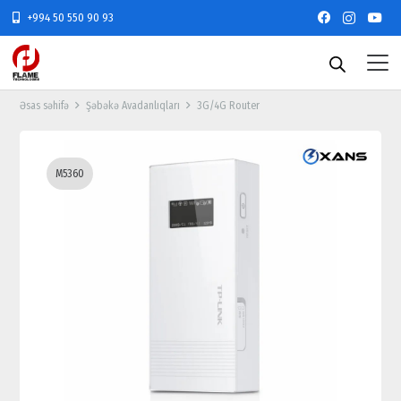
+994 50 550 90 93
Əsas səhifə
Şəbəkə Avadanlıqları
3G/4G Router
M5360