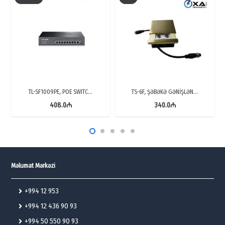
TL-SF1009PE, POE SWITC…
TS-6F, ŞƏBƏKƏ GƏNİŞLƏN…
408.0
₼
340.0
₼
Məlumat Mərkəzi
+994 12 953
+994 12 436 90 93
+994 50 550 90 93