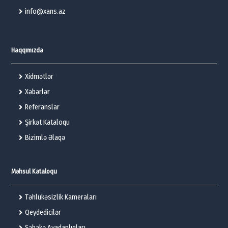
info@xans.az
Haqqımızda
Xidmətlər
Xəbərlər
Referanslar
Şirkət Kataloqu
Bizimlə Əlaqə
Məhsul Kataloqu
Təhlükəsizlik Kameraları
Qeydedicilər
Şəbəkə Avadanlıqları