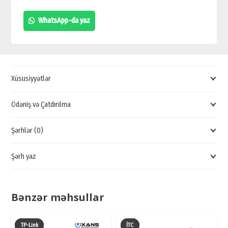
AKUMULYATORLA
WhatsApp-da yaz
POWER
BANK
5200
MAH,
Xüsusiyyətlər
TP-
LİNK
Ödəniş və Çatdırılma
ROUTER,
Şərhlər (0)
GÜCLÜ
ROUTER,
Şərh yaz
ONLİNE
SİFARİŞ
quantity
Bənzər məhsullar
TP-Link
İTC