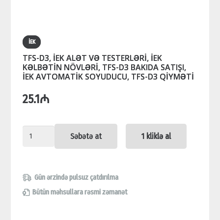
İEK
TFS-D3, İEK ALƏT VƏ TESTERLƏRİ, İEK
KƏLBƏTİN NÖVLƏRİ, TFS-D3 BAKIDA SATIŞI,
İEK AVTOMATİK SOYUDUCU, TFS-D3 QİYMƏTİ
25.1
₼
TFS-
Səbətə at
1 kliklə al
D3,
İEK
ALƏT
Gün ərzində pulsuz çatdırılma
VƏ
Bütün məhsullara rəsmi zəmanət
TESTERLƏRİ,