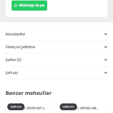
İEK
WhatsApp-da yaz
KƏLBƏTİN
NÖVLƏRİ,
TFS-
D3
Xüsusiyyətlər
BAKIDA
SATIŞI,
Ödəniş və Çatdırılma
İEK
Şərhlər (0)
AVTOMATİK
SOYUDUCU,
Şərh yaz
TFS-
D3
QİYMƏTİ
Bənzər məhsullar
quantity
Linkbasic
Linkbasic
CFD60-A, SERVER RƏFİ S…
CFK02-37, VERTİKAL KAB…