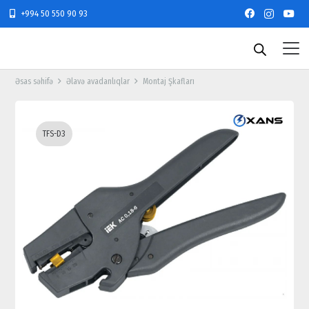
+994 50 550 90 93
Əsas səhifə
Əlavə avadanlıqlar
Montaj Şkafları
TFS-D3