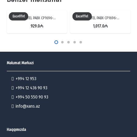
quantity
ExcellTel
ExcellTel
EXCELLTEL PABX CP1696-…
EXCELLTEL PABX CP1696-…
929.0
₼
1,017.0
₼
Məlumat Mərkəzi
+994 12 953
+994 12 436 90 93
+994 50 550 90 93
info@xans.az
Haqqımızda