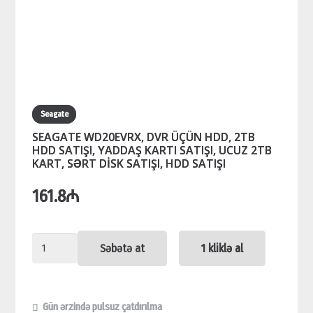
Seagate
SEAGATE WD20EVRX, DVR ÜÇÜN HDD, 2TB
HDD SATIŞI, YADDAŞ KARTI SATIŞI, UCUZ 2TB
KART, SƏRT DİSK SATIŞI, HDD SATIŞI
161.8
₼
SEAGATE
Səbətə at
1 kliklə al
WD20EVRX,
DVR
ÜÇÜN
Gün ərzində pulsuz çatdırılma