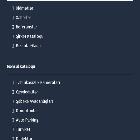
Xidmətlər
Xəbərlər
Referanslar
Şirkət Kataloqu
Bizimlə Əlaqə
Məhsul Kataloqu
Təhlükəsizlik Kameraları
Qeydedicilər
Şəbəkə Avadanlıqları
Domofonlar
Avto Parking
Turniket
Dedektor