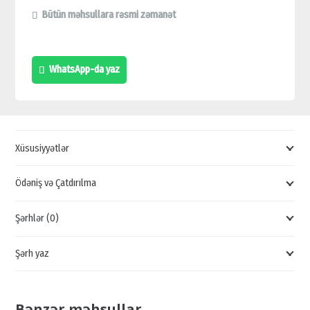
HDD,
Bütün məhsullara rəsmi zəmanət
2TB
HDD
WhatsApp-da yaz
SATIŞI,
YADDAŞ
KARTI
SATIŞI,
Xüsusiyyətlər
UCUZ
2TB
Ödəniş və Çatdırılma
KART,
Şərhlər (0)
SƏRT
DİSK
Şərh yaz
SATIŞI,
HDD
SATIŞI
Bənzər məhsullar