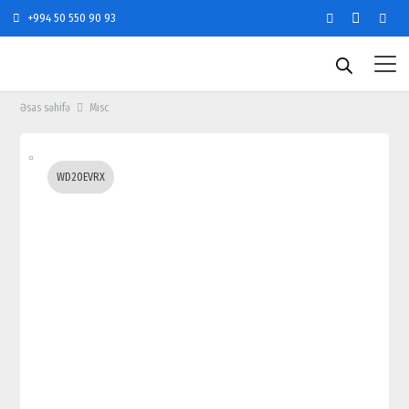
+994 50 550 90 93
Əsas səhifə
Misc
WD20EVRX