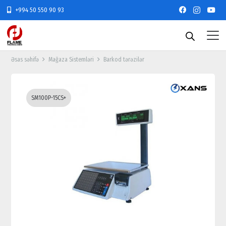
+994 50 550 90 93
Əsas səhifə
Mağaza Sistemləri
Barkod tərəzilər
SM100P-15CS+