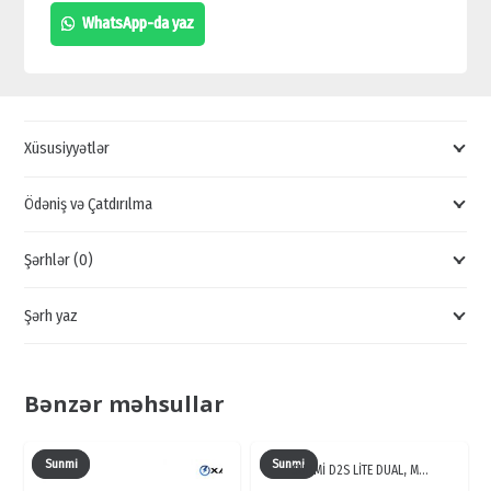
TƏRƏZİSİ,
WhatsApp-da yaz
BARKOD
ETİKET
ŞKALASI,
ELEKTRON
Xüsusiyyətlər
TƏRƏZİ
MODEL
Ödəniş və Çatdırılma
VƏ
Şərhlər (0)
QİYMƏTLƏRİ
quantity
Şərh yaz
Bənzər məhsullar
Sunmi
Sunmi
SUNMİ D2S LİTE DUAL, M…