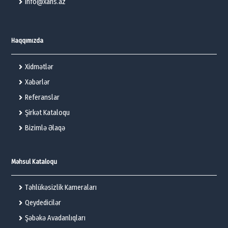
info@xans.az
Haqqımızda
Xidmətlər
Xəbərlər
Referanslar
Şirkət Kataloqu
Bizimlə Əlaqə
Məhsul Kataloqu
Təhlükəsizlik Kameraları
Qeydedicilər
Şəbəkə Avadanlıqları