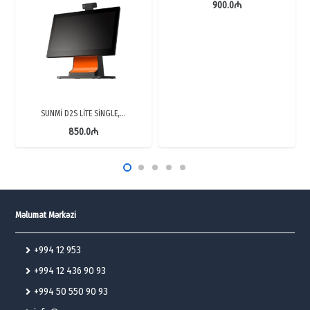
900.0
₼
SUNMİ D2S LİTE SİNGLE,…
850.0
₼
Məlumat Mərkəzi
+994 12 953
+994 12 436 90 93
+994 50 550 90 93