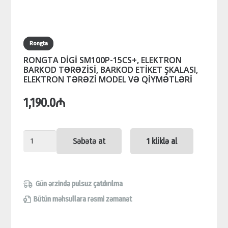
Rongta
RONGTA DİGİ SM100P-15CS+, ELEKTRON
BARKOD TƏRƏZİSİ, BARKOD ETİKET ŞKALASI,
ELEKTRON TƏRƏZİ MODEL VƏ QİYMƏTLƏRİ
1,190.0
₼
RONGTA
Səbətə at
1 kliklə al
DİGİ
SM100P-
15CS+,
Gün ərzində pulsuz çatdırılma
ELEKTRON
Bütün məhsullara rəsmi zəmanət
BARKOD