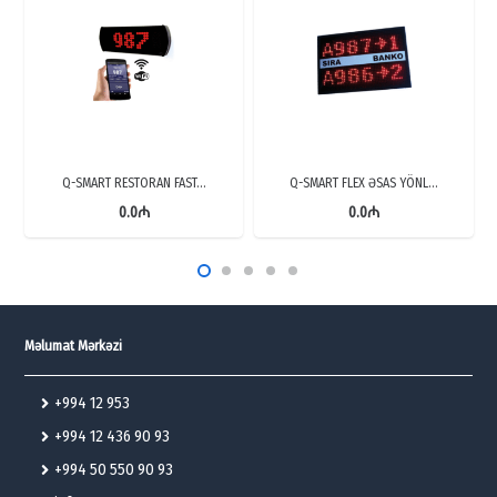
Q-SMART RESTORAN FAST…
Q-SMART FLEX ƏSAS YÖNL…
0.0
₼
0.0
₼
Məlumat Mərkəzi
+994 12 953
+994 12 436 90 93
+994 50 550 90 93