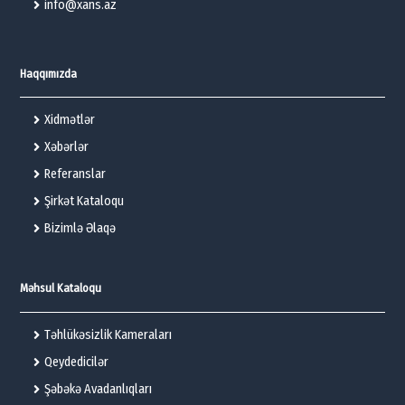
info@xans.az
Haqqımızda
Xidmətlər
Xəbərlər
Referanslar
Şirkət Kataloqu
Bizimlə Əlaqə
Məhsul Kataloqu
Təhlükəsizlik Kameraları
Qeydedicilər
Şəbəkə Avadanlıqları