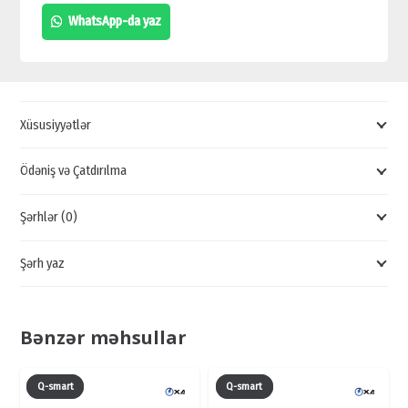
YÖNLƏNDİRMƏ
WhatsApp-da yaz
EKRANI,
NÖVBƏ
SİSTEMİ
LCD
Xüsusiyyətlər
TV
ƏSAS
Ödəniş və Çatdırılma
LED
Şərhlər (0)
EKRANI
quantity
Şərh yaz
Bənzər məhsullar
Q-smart
Q-smart