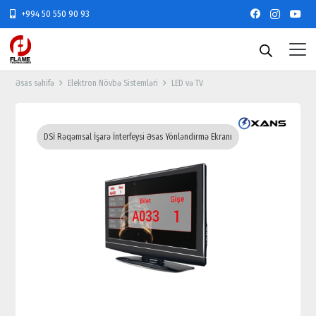
+994 50 550 90 93
Əsas səhifə
Elektron Növbə Sistemləri
LED və TV
DSİ Rəqəmsal İşarə İnterfeysi Əsas Yönləndirmə Ekranı