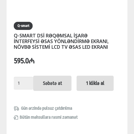
Q-smart
Q-SMART DSİ RƏQƏMSAL İŞARƏ
İNTERFEYSİ ƏSAS YÖNLƏNDİRMƏ EKRANI,
NÖVBƏ SİSTEMİ LCD TV ƏSAS LED EKRANI
595.0
₼
Q-
Səbətə at
1 kliklə al
SMART
DSİ
RƏQƏMSAL
Gün ərzində pulsuz çatdırılma
İŞARƏ
Bütün məhsullara rəsmi zəmanət
İNTERFEYSİ ƏSAS