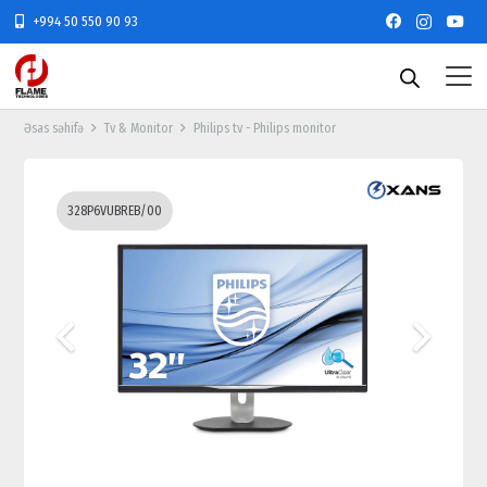
+994 50 550 90 93
Əsas səhifə
Tv & Monitor
Philips tv - Philips monitor
328P6VUBREB/00