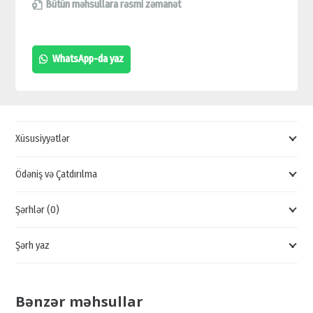
MONİTOR,
Bütün məhsullara rəsmi zəmanət
USB-
C
WhatsApp-da yaz
PORT
PHİLİPS,
GENİŞ
LED
Xüsusiyyətlər
EKRANLI,
VEB
Ödəniş və Çatdırılma
KAMERALI
Şərhlər (0)
MONİTOR
quantity
Şərh yaz
Bənzər məhsullar