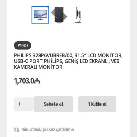
Philips
PHILIPS 328P6VUBREB/00, 31.5″ LCD MONİTOR,
USB-C PORT PHİLİPS, GENİŞ LED EKRANLI, VEB
KAMERALI MONİTOR
1,703.0
₼
PHILIPS
Səbətə at
1 kliklə al
328P6VUBREB/00,
31.5"
LCD
Gün ərzində pulsuz çatdırılma