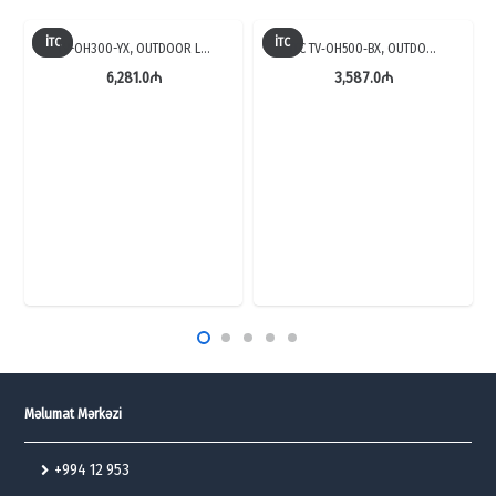
İTC
İTC
TV-OH300-YX, OUTDOOR L…
ITC TV‑OH500‑BX, OUTDO…
6,281.0
₼
3,587.0
₼
Məlumat Mərkəzi
+994 12 953