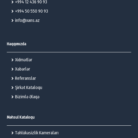
+994 12 436 90 93
+994 50 550 90 93
info@xans.az
Haqqımızda
Xidmətlər
Xəbərlər
Referanslar
Şirkət Kataloqu
Bizimlə Əlaqə
Məhsul Kataloqu
Təhlükəsizlik Kameraları