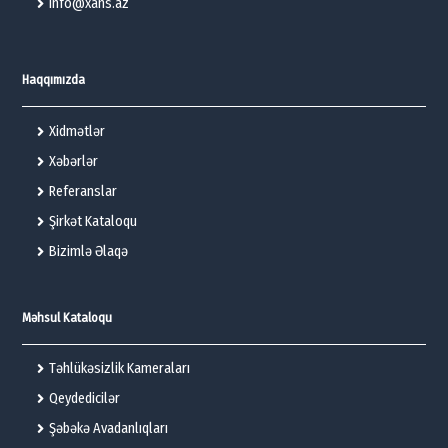
info@xans.az
Haqqımızda
Xidmətlər
Xəbərlər
Referanslar
Şirkət Kataloqu
Bizimlə Əlaqə
Məhsul Kataloqu
Təhlükəsizlik Kameraları
Qeydedicilər
Şəbəkə Avadanlıqları