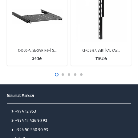
CFD60-A, SERVER RƏFİ S…
CFK02-37, VERTİKAL KAB…
34.1
₼
119.2
₼
Məlumat Mərkəzi
+994 12 953
+994 12 436 90 93
+994 50 550 90 93