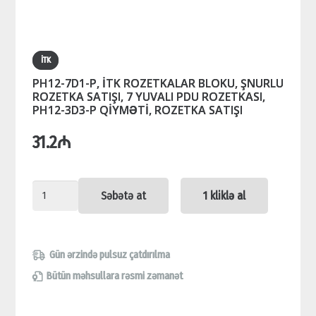
İTK
PH12-7D1-P, İTK ROZETKALAR BLOKU, ŞNURLU
ROZETKA SATIŞI, 7 YUVALI PDU ROZETKASI,
PH12-3D3-P QİYMƏTİ, ROZETKA SATIŞI
31.2
₼
PH12-
Səbətə at
1 kliklə al
7D1-
P,
İTK
Gün ərzində pulsuz çatdırılma
ROZETKALAR
Bütün məhsullara rəsmi zəmanət
BLOKU,