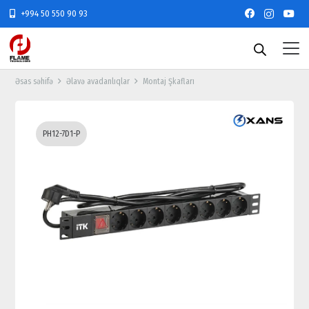
+994 50 550 90 93
Əsas səhifə
Əlavə avadanlıqlar
Montaj Şkafları
PH12-7D1-P