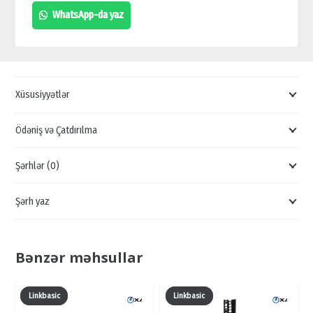
ŞNURLU
WhatsApp-da yaz
ROZETKA
SATIŞI,
7
YUVALI
Xüsusiyyətlər
PDU
ROZETKASI,
Ödəniş və Çatdırılma
PH12-
Şərhlər (0)
3D3-
P
Şərh yaz
QİYMƏTİ,
ROZETKA
SATIŞI
Bənzər məhsullar
quantity
Linkbasic
Linkbasic