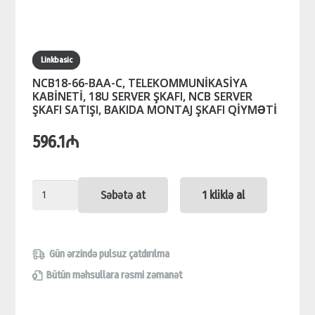
Linkbasic
NCB18-66-BAA-C, TELEKOMMUNİKASİYA
KABİNETİ, 18U SERVER ŞKAFI, NCB SERVER
ŞKAFI SATIŞI, BAKIDA MONTAJ ŞKAFI QİYMƏTİ
596.1
₼
NCB18-
Səbətə at
1 kliklə al
66-
BAA-
C,
Gün ərzində pulsuz çatdırılma
TELEKOMMUNİKASİYA
Bütün məhsullara rəsmi zəmanət
KABİNETİ,