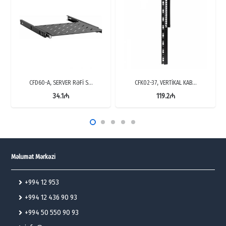
CFD60-A, SERVER RƏFİ S…
CFK02-37, VERTİKAL KAB…
34.1
₼
119.2
₼
Məlumat Mərkəzi
+994 12 953
+994 12 436 90 93
+994 50 550 90 93