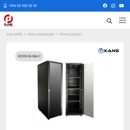
+994 50 550 90 93
Əsas səhifə
Əlavə avadanlıqlar
Montaj Şkafları
NCB18-66-BAA-C