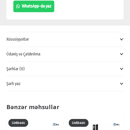
18U
WhatsApp-da yaz
SERVER
ŞKAFI,
NCB
SERVER
Xüsusiyyətlər
ŞKAFI
SATIŞI,
Ödəniş və Çatdırılma
BAKIDA
Şərhlər (0)
MONTAJ
ŞKAFI
Şərh yaz
QİYMƏTİ
quantity
Bənzər məhsullar
Linkbasic
Linkbasic