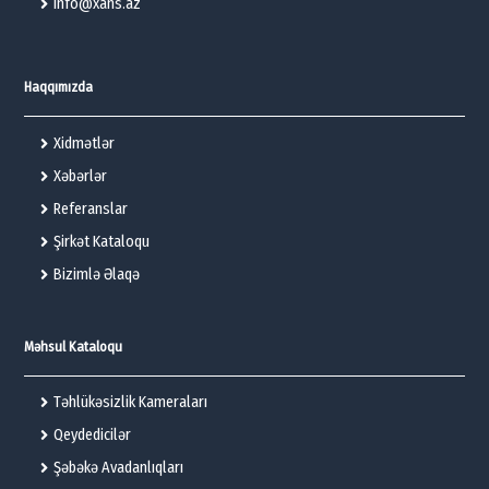
info@xans.az
Haqqımızda
Xidmətlər
Xəbərlər
Referanslar
Şirkət Kataloqu
Bizimlə Əlaqə
Məhsul Kataloqu
Təhlükəsizlik Kameraları
Qeydedicilər
Şəbəkə Avadanlıqları