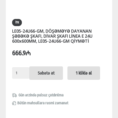
İTK
LE05-24U66-GM, DÖŞƏMƏYƏ DAYANAN
ŞƏBƏKƏ ŞKAFI, DİVAR ŞKAFI LİNEA E 24U
600x600MM, LE05-24U66-GM QİYMƏTİ
666.9
₼
LE05-
Səbətə at
1 kliklə al
24U66-
GM,
DÖŞƏMƏYƏ
Gün ərzində pulsuz çatdırılma
DAYANAN
Bütün məhsullara rəsmi zəmanət
ŞƏBƏKƏ