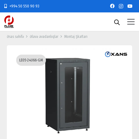
+994 50 550 90 93
Əsas səhifə
Əlavə avadanlıqlar
Montaj Şkafları
LE05-24U66-GM