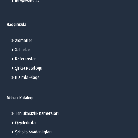
info@xans.az
Haqqımızda
Xidmətlər
Xəbərlər
Referanslar
Şirkət Kataloqu
Bizimlə Əlaqə
Məhsul Kataloqu
Təhlükəsizlik Kameraları
Qeydedicilər
Şəbəkə Avadanlıqları