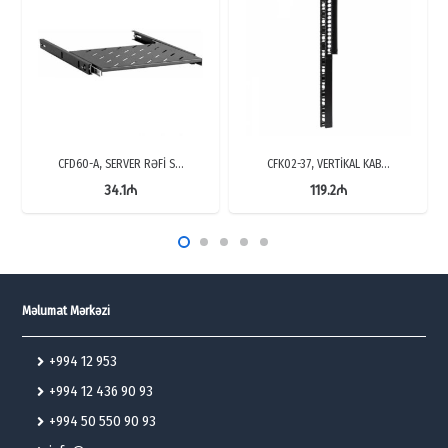
CFD60-A, SERVER RƏFİ S…
CFK02-37, VERTİKAL KAB…
34.1
₼
119.2
₼
Məlumat Mərkəzi
+994 12 953
+994 12 436 90 93
+994 50 550 90 93