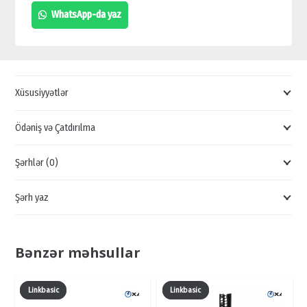
ŞKAFI,
WhatsApp-da yaz
DİVAR
ŞKAFI
LİNEA
E
Xüsusiyyətlər
24U
600x600MM,
Ödəniş və Çatdırılma
LE05-
Şərhlər (0)
24U66-
GM
Şərh yaz
QİYMƏTİ
quantity
Bənzər məhsullar
Linkbasic
Linkbasic