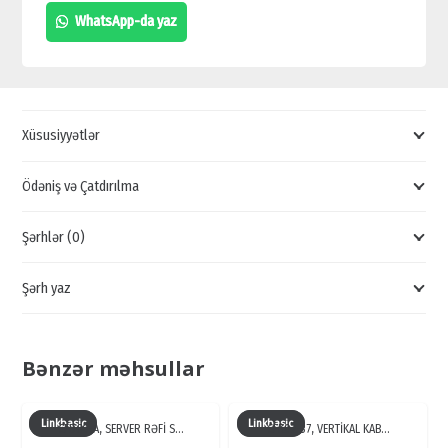
İTK
WhatsApp-da yaz
KABEL
BAĞI
BAĞLAMA
QISQACI,
Xüsusiyyətlər
İEK
QISQACLARI
Ödəniş və Çatdırılma
SATIŞI,
Şərhlər (0)
UCUZ
QISQAC
Şərh yaz
SATIŞI
quantity
Bənzər məhsullar
Linkbasic
Linkbasic
CFD60-A, SERVER RƏFİ S…
CFK02-37, VERTİKAL KAB…