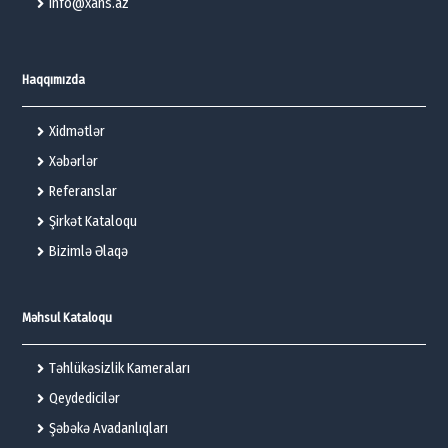
info@xans.az
Haqqımızda
Xidmətlər
Xəbərlər
Referanslar
Şirkət Kataloqu
Bizimlə Əlaqə
Məhsul Kataloqu
Təhlükəsizlik Kameraları
Qeydedicilər
Şəbəkə Avadanlıqları