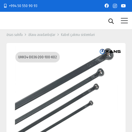
+994 50 550 90 93
Əsas səhifə
Əlavə avadanlıqlar
Kabel çəkmə sistemləri
UHH34-D036-200-100-K02