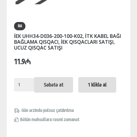
İEK
İEK UHH34-D036-200-100-K02, İTK KABEL BAĞI
BAĞLAMA QISQACI, İEK QISQACLARI SATIŞI,
UCUZ QISQAC SATIŞI
11.9
₼
İEK
Səbətə at
1 kliklə al
UHH34-
D036-
200-
Gün ərzində pulsuz çatdırılma
100-
Bütün məhsullara rəsmi zəmanət
K02,