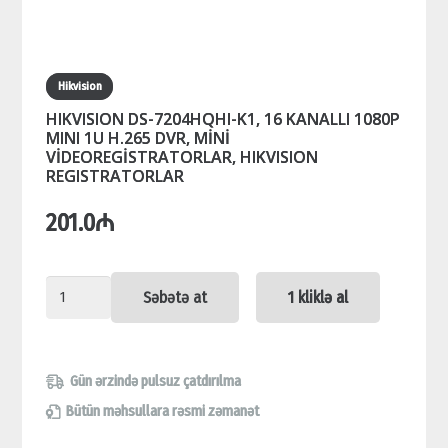
Hikvision
HIKVISION DS-7204HQHI-K1, 16 KANALLI 1080P
MINI 1U H.265 DVR, MİNİ
VİDEOREGİSTRATORLAR, HIKVISION
REGISTRATORLAR
201.0
₼
HIKVISION
Səbətə at
1 kliklə al
DS-
7204HQHI-
K1,
Gün ərzində pulsuz çatdırılma
16
Bütün məhsullara rəsmi zəmanət
KANALLI