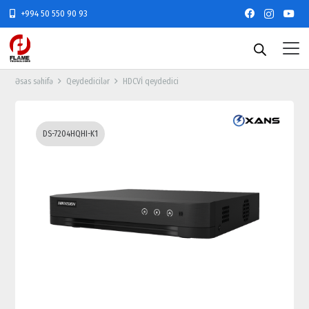
+994 50 550 90 93
Əsas səhifə
Qeydedicilər
HDCVİ qeydedici
DS-7204HQHI-K1