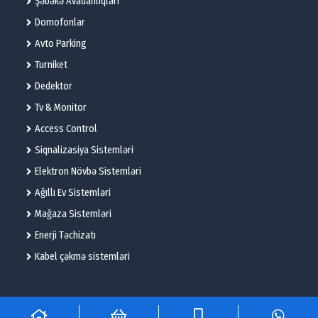
Şəbəkə Avadanlıqları
Domofonlar
Avto Parking
Turniket
Dedektor
Tv & Monitor
Access Control
Siqnalizasiya Sistemləri
Elektron Növbə Sistemləri
Ağıllı Ev Sistemləri
Mağaza Sistemləri
Enerji Təchizatı
Kabel çəkmə sistemləri
© 2025 – Flame Technologies