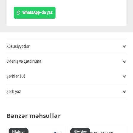
1080P
WhatsApp-da yaz
MINI
1U
H.265
DVR,
Xüsusiyyətlər
MİNİ
VİDEOREGİSTRATORLAR,
Ödəniş və Çatdırılma
HIKVISION
Şərhlər (0)
REGISTRATORLAR
quantity
Şərh yaz
Bənzər məhsullar
Hikvision
Hikvision