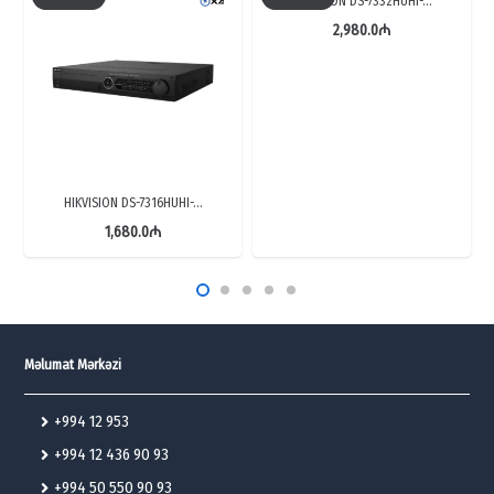
HIKVISION DS-7332HUHI-…
2,980.0
₼
HIKVISION DS-7316HUHI-…
1,680.0
₼
Məlumat Mərkəzi
+994 12 953
+994 12 436 90 93
+994 50 550 90 93