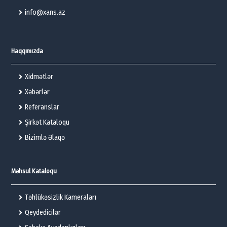
info@xans.az
Haqqımızda
Xidmətlər
Xəbərlər
Referanslar
Şirkət Kataloqu
Bizimlə Əlaqə
Məhsul Kataloqu
Təhlükəsizlik Kameraları
Qeydedicilər