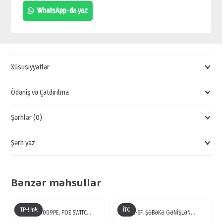
TP-
WhatsApp-da yaz
LİNK
ROUTER,
KEYFİYYƏTLİ
ROUTERLƏR,
Xüsusiyyətlər
GÜCLÜ
SÜRƏTLİ
Ödəniş və Çatdırılma
ROUTERLƏR
Şərhlər (0)
quantity
Şərh yaz
Bənzər məhsullar
TP-Link
İTC
TL-SF1009PE, POE SWITC…
TS-6F, ŞƏBƏKƏ GƏNİŞLƏN…