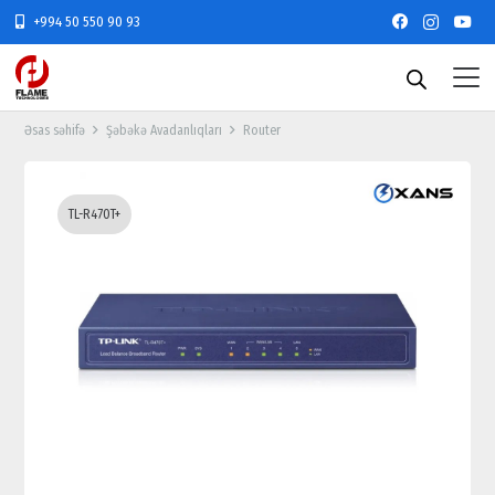
+994 50 550 90 93
Əsas səhifə
Şəbəkə Avadanlıqları
Router
TL-R470T+