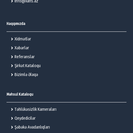
info@xans.az
Haqqımızda
Xidmətlər
Xəbərlər
Referanslar
Şirkət Kataloqu
Bizimlə Əlaqə
Məhsul Kataloqu
Təhlükəsizlik Kameraları
Qeydedicilər
Şəbəkə Avadanlıqları