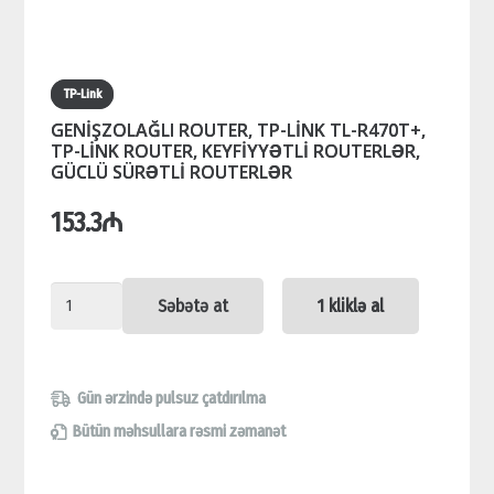
TP-Link
GENİŞZOLAĞLI ROUTER, TP-LİNK TL-R470T+,
TP-LİNK ROUTER, KEYFİYYƏTLİ ROUTERLƏR,
GÜCLÜ SÜRƏTLİ ROUTERLƏR
153.3
₼
GENİŞZOLAĞLI
Səbətə at
1 kliklə al
ROUTER,
TP-
LİNK
Gün ərzində pulsuz çatdırılma
TL-
Bütün məhsullara rəsmi zəmanət
R470T+,