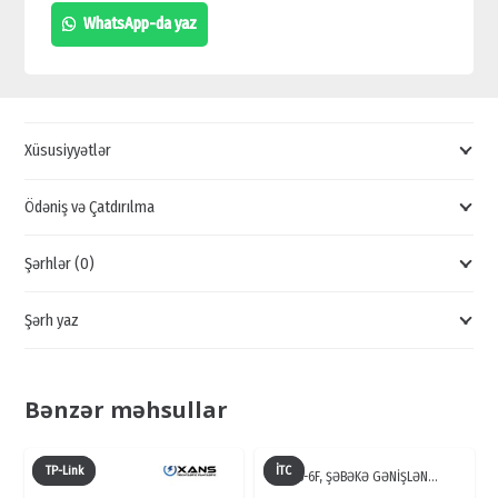
OPTİK
WhatsApp-da yaz
LÖVHƏ
SATIŞI,
UCUZ
QİYMƏTƏ
Xüsusiyyətlər
G011,
BAKIDA
Ödəniş və Çatdırılma
FİBER
Şərhlər (0)
ÜZLÜK
LÖVHƏ
Şərh yaz
SATIŞI
quantity
Bənzər məhsullar
TP-Link
İTC
TS-6F, ŞƏBƏKƏ GƏNİŞLƏN…