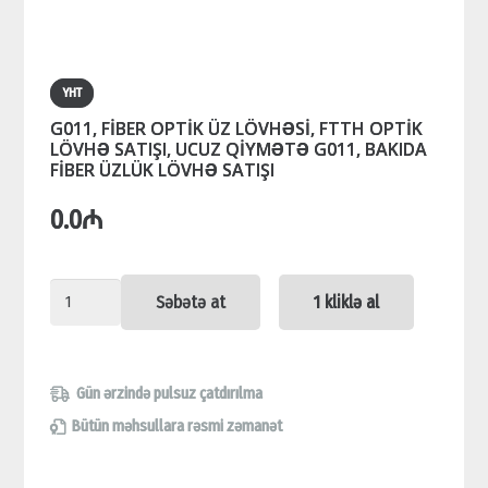
YHT
G011, FİBER OPTİK ÜZ LÖVHƏSİ, FTTH OPTİK
LÖVHƏ SATIŞI, UCUZ QİYMƏTƏ G011, BAKIDA
FİBER ÜZLÜK LÖVHƏ SATIŞI
0.0
₼
G011,
Səbətə at
1 kliklə al
FİBER
OPTİK
ÜZ
Gün ərzində pulsuz çatdırılma
LÖVHƏSİ,
Bütün məhsullara rəsmi zəmanət
FTTH