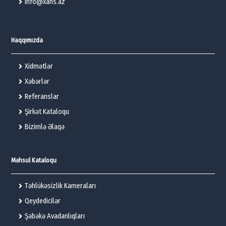
info@xans.az
Haqqımızda
Xidmətlər
Xəbərlər
Referanslar
Şirkət Kataloqu
Bizimlə Əlaqə
Məhsul Kataloqu
Təhlükəsizlik Kameraları
Qeydedicilər
Şəbəkə Avadanlıqları