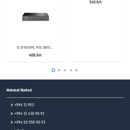
340.0
₼
TL-SF1009PE, POE SWITC…
408.0
₼
Məlumat Mərkəzi
+994 12 953
+994 12 436 90 93
+994 50 550 90 93