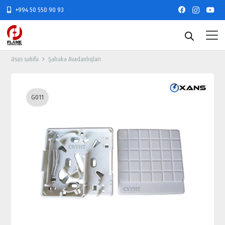
+994 50 550 90 93
Əsas səhifə
Şəbəkə Avadanlıqları
G011