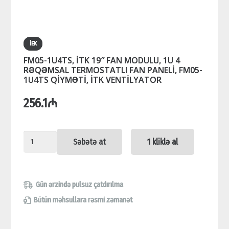
İEK
FM05-1U4TS, İTK 19″ FAN MODULU, 1U 4
RƏQƏMSAL TERMOSTATLI FAN PANELİ, FM05-
1U4TS QİYMƏTİ, İTK VENTİLYATOR
256.1
₼
FM05-
Səbətə at
1 kliklə al
1U4TS,
İTK
19"
Gün ərzində pulsuz çatdırılma
FAN
Bütün məhsullara rəsmi zəmanət
MODULU,