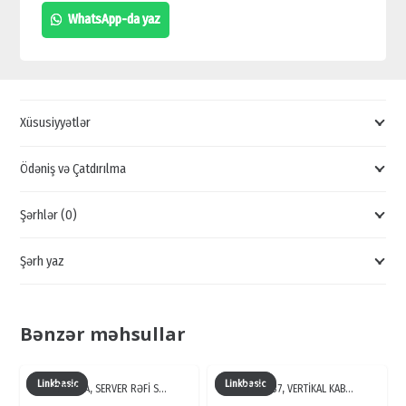
1U
WhatsApp-da yaz
4
RƏQƏMSAL
TERMOSTATLI
FAN
Xüsusiyyətlər
PANELİ,
FM05-
Ödəniş və Çatdırılma
1U4TS
Şərhlər (0)
QİYMƏTİ,
İTK
Şərh yaz
VENTİLYATOR
quantity
Bənzər məhsullar
Linkbasic
Linkbasic
CFD60-A, SERVER RƏFİ S…
CFK02-37, VERTİKAL KAB…