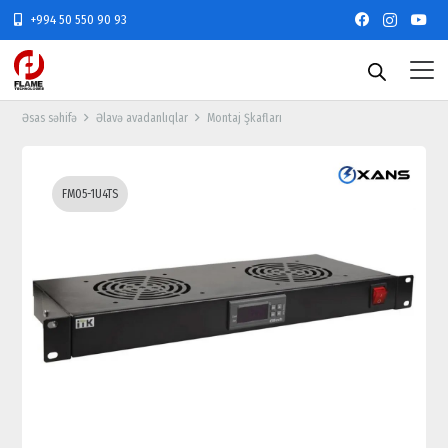
+994 50 550 90 93
Əsas səhifə
Əlavə avadanlıqlar
Montaj Şkafları
FM05-1U4TS