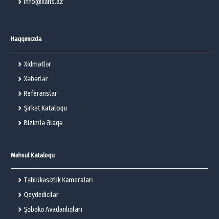
info@xans.az
Haqqımızda
Xidmətlər
Xəbərlər
Referanslar
Şirkət Kataloqu
Bizimlə Əlaqə
Məhsul Kataloqu
Təhlükəsizlik Kameraları
Qeydedicilər
Şəbəkə Avadanlıqları