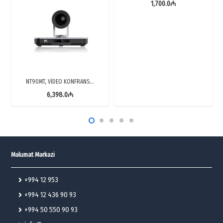
1,700.0
₼
NT90MT, VİDEO KONFRANS…
6,398.0
₼
Məlumat Mərkəzi
+994 12 953
+994 12 436 90 93
+994 50 550 90 93