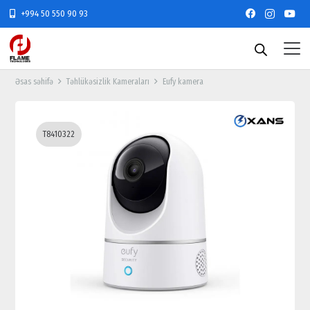
+994 50 550 90 93
Əsas səhifə
Təhlükəsizlik Kameraları
Eufy kamera
T8410322