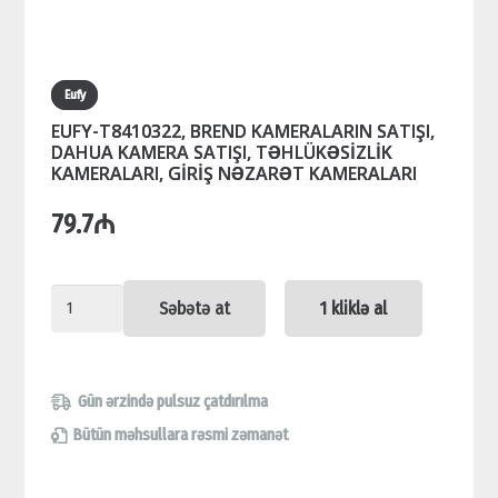
Eufy
EUFY-T8410322, BREND KAMERALARIN SATIŞI,
DAHUA KAMERA SATIŞI, TƏHLÜKƏSİZLİK
KAMERALARI, GİRİŞ NƏZARƏT KAMERALARI
79.7
₼
EUFY-
Səbətə at
1 kliklə al
T8410322,
BREND
KAMERALARIN
Gün ərzində pulsuz çatdırılma
SATIŞI,
Bütün məhsullara rəsmi zəmanət
DAHUA