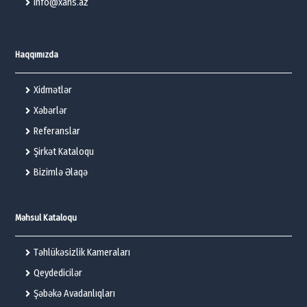
info@xans.az
Haqqımızda
Xidmətlər
Xəbərlər
Referanslar
Şirkət Kataloqu
Bizimlə Əlaqə
Məhsul Kataloqu
Təhlükəsizlik Kameraları
Qeydedicilər
Şəbəkə Avadanlıqları