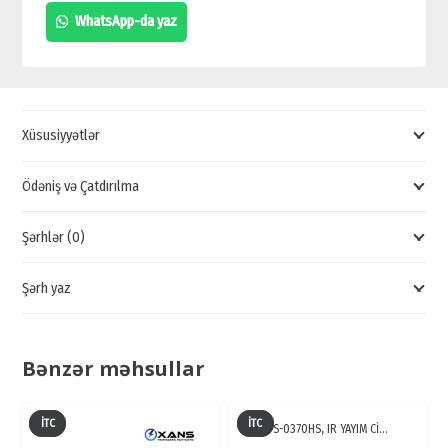
KAMERA
WhatsApp-da yaz
SATIŞI,
TƏHLÜKƏSİZLİK
KAMERALARI,
GİRİŞ
Xüsusiyyətlər
NƏZARƏT
KAMERALARI
Ödəniş və Çatdırılma
quantity
Şərhlər (0)
Şərh yaz
Bənzər məhsullar
İTC
İTC
TS-0370HS, IR YAYIM Cİ…