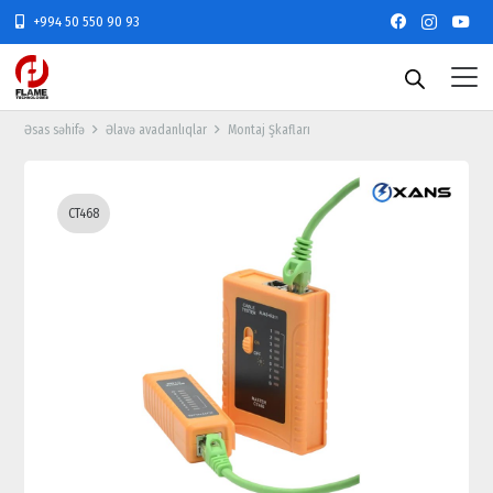
+994 50 550 90 93
Əsas səhifə
Əlavə avadanlıqlar
Montaj Şkafları
CT468