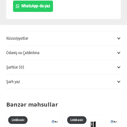
TEST
WhatsApp-da yaz
CİHAZI,
CT468
UCUZ
SATIŞI,
Xüsusiyyətlər
TESTER
SATIŞI,
Ödəniş və Çatdırılma
CT468
Şərhlər (0)
QİYMƏTİ,
TESTER
Şərh yaz
QİYMƏTİ
quantity
Bənzər məhsullar
Linkbasic
Linkbasic