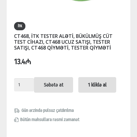
İTK
CT468, İTK TESTER ALƏTİ, BÜKÜLMÜŞ CÜT
TEST CİHAZI, CT468 UCUZ SATIŞI, TESTER
SATIŞI, CT468 QİYMƏTİ, TESTER QİYMƏTİ
13.4
₼
CT468,
Səbətə at
1 kliklə al
İTK
TESTER
ALƏTİ,
Gün ərzində pulsuz çatdırılma
BÜKÜLMÜŞ
Bütün məhsullara rəsmi zəmanət
CÜT