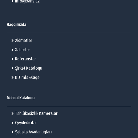
info@xans.az
Haqqımızda
Xidmətlər
Xəbərlər
Referanslar
Şirkət Kataloqu
Bizimlə Əlaqə
Məhsul Kataloqu
Təhlükəsizlik Kameraları
Qeydedicilər
Şəbəkə Avadanlıqları