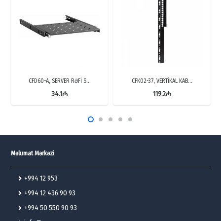
CFD60-A, SERVER RƏFİ S…
CFK02-37, VERTİKAL KAB…
34.1
₼
119.2
₼
Məlumat Mərkəzi
+994 12 953
+994 12 436 90 93
+994 50 550 90 93