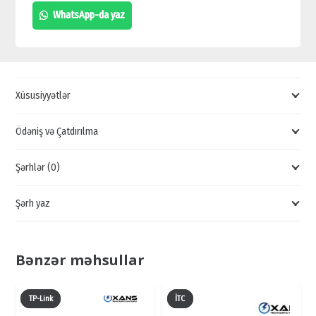
QİYMƏTLİ
WhatsApp-da yaz
POİNTLƏR,
KEYFİYYƏTLİ
ACCES
POİNT,
Xüsusiyyətlər
ENGENİUS
POİNTLƏR
Ödəniş və Çatdırılma
quantity
Şərhlər (0)
Şərh yaz
Bənzər məhsullar
TP-Link
İTC