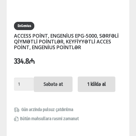
EnGenius
ACCESS POİNT, ENGENİUS EPG-5000, SƏRFƏLİ
QİYMƏTLİ POİNTLƏR, KEYFİYYƏTLİ ACCES
POİNT, ENGENİUS POİNTLƏR
334.8
₼
ACCESS
Səbətə at
1 kliklə al
POİNT,
ENGENİUS
EPG-
Gün ərzində pulsuz çatdırılma
5000,
Bütün məhsullara rəsmi zəmanət
SƏRFƏLİ