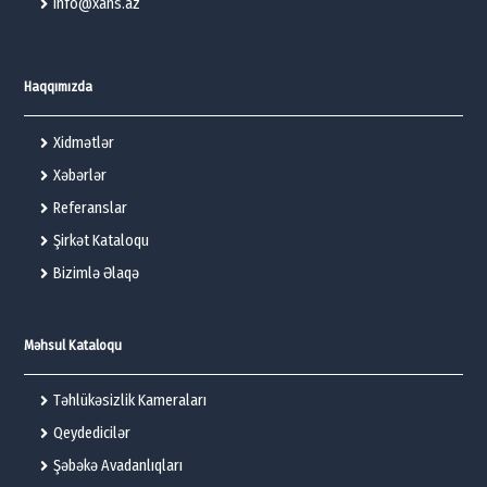
info@xans.az
Haqqımızda
Xidmətlər
Xəbərlər
Referanslar
Şirkət Kataloqu
Bizimlə Əlaqə
Məhsul Kataloqu
Təhlükəsizlik Kameraları
Qeydedicilər
Şəbəkə Avadanlıqları