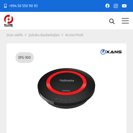
+994 50 550 90 93
Əsas səhifə
Şəbəkə Avadanlıqları
Access Point
EPG-500