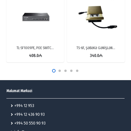
TL-SF1009PE, POE SWITC…
TS-6F, ŞƏBƏKƏ GƏNİŞLƏN…
408.0
₼
340.0
₼
Məlumat Mərkəzi
+994 12 953
+994 12 436 90 93
+994 50 550 90 93