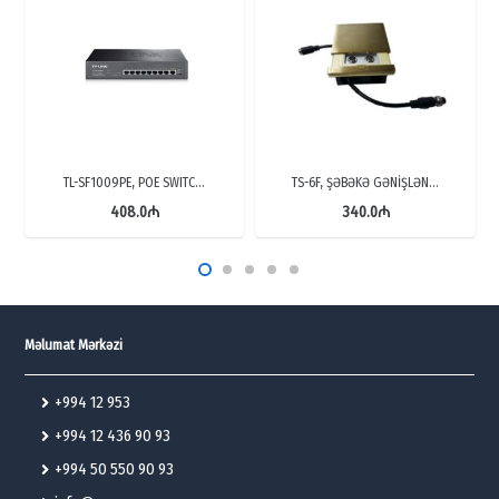
TL-SF1009PE, POE SWITC…
TS-6F, ŞƏBƏKƏ GƏNİŞLƏN…
408.0
₼
340.0
₼
Məlumat Mərkəzi
+994 12 953
+994 12 436 90 93
+994 50 550 90 93