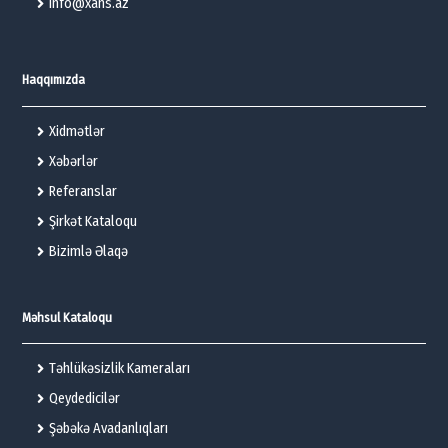
info@xans.az
Haqqımızda
Xidmətlər
Xəbərlər
Referanslar
Şirkət Kataloqu
Bizimlə Əlaqə
Məhsul Kataloqu
Təhlükəsizlik Kameraları
Qeydedicilər
Şəbəkə Avadanlıqları