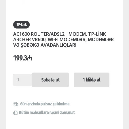
TP-Link
AC1600 ROUTER/ADSL2+ MODEM, TP-LİNK
ARCHER VR600, WI-FI MODEMLƏR, MODEMLƏR
VƏ ŞƏBƏKƏ AVADANLIQLARI
199.3
₼
AC1600
Səbətə at
1 kliklə al
ROUTER/ADSL2+
MODEM,
TP-
Gün ərzində pulsuz çatdırılma
LİNK
Bütün məhsullara rəsmi zəmanət
ARCHER