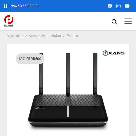
+994 50 550 90 93
Əsas səhifə
Şəbəkə Avadanlıqları
Modem
ARCHER VR600