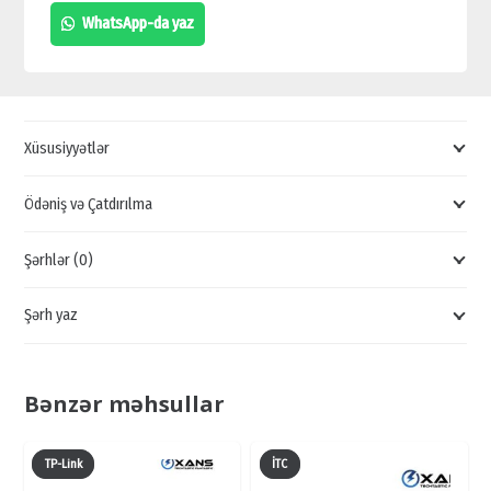
VR600,
WhatsApp-da yaz
WI-
FI
MODEMLƏR,
MODEMLƏR
Xüsusiyyətlər
VƏ
ŞƏBƏKƏ
Ödəniş və Çatdırılma
AVADANLIQLARI
Şərhlər (0)
quantity
Şərh yaz
Bənzər məhsullar
TP-Link
İTC